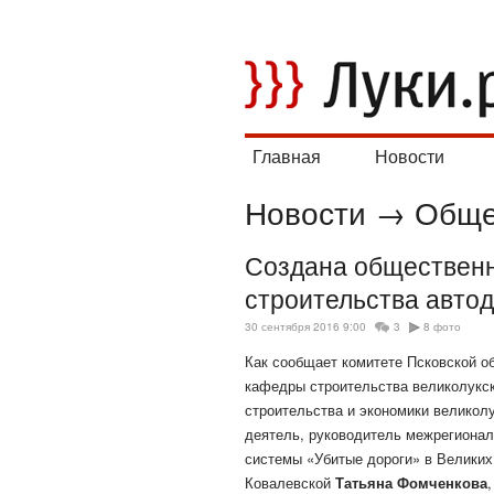
Главная
Новости
Новости
→
Обще
Создана общественн
строительства авто
30 сентября 2016 9:00
3
8 фото
Как сообщает комитете Псковской о
кафедры строительства великолукс
строительства и экономики велико
деятель, руководитель межрегионал
системы «Убитые дороги» в Велики
Ковалевской
Татьяна Фомченкова