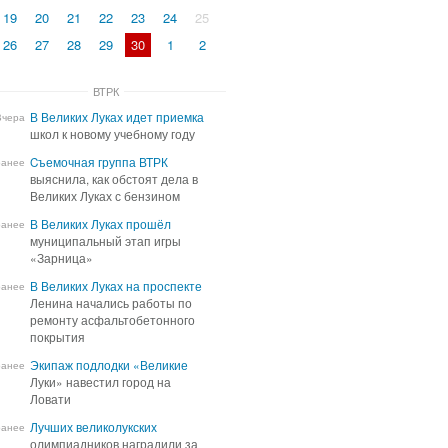
19
20
21
22
23
24
25
26
27
28
29
30
1
2
ВТРК
В Великих Луках идет приемка
В Великих Луках идет приемка
Вчера
школ к новому учебному году
школ к новому учебному году
Cъемочная группа ВТРК
Cъемочная группа ВТРК
ранее
выяснила, как обстоят дела в
выяснила, как обстоят дела в
Великих Луках с бензином
Великих Луках с бензином
В Великих Луках прошёл
В Великих Луках прошёл
ранее
муниципальный этап игры
муниципальный этап игры
«Зарница»
«Зарница»
В Великих Луках на проспекте
В Великих Луках на проспекте
ранее
Ленина начались работы по
Ленина начались работы по
ремонту асфальтобетонного
ремонту асфальтобетонного
покрытия
покрытия
Экипаж подлодки «Великие
Экипаж подлодки «Великие
ранее
Луки» навестил город на
Луки» навестил город на
Ловати
Ловати
Лучших великолукских
Лучших великолукских
ранее
олимпиадников наградили за
олимпиадников наградили за