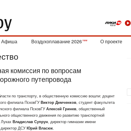
Афиша
Воздухоплавание 2026
О проекте
ство
ая комиссия по вопросам
дорожного путепровода
бласти по транспорту, в общественную комиссию вошли: доцент
кого филиала ПсковГУ
Виктор Демченков
, студент факультета
лукского филиала ПсковГУ
Алексей Гринев
, общественный
ьного общественного движения по развитию транспортной
х Луках
Владислав Супрун
, директор гимназии имени
, директор ДСУ
Юрий Власюк
.