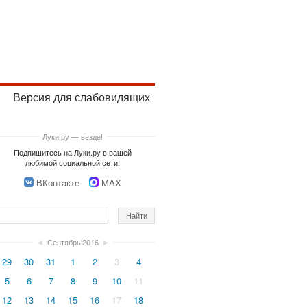
Версия для слабовидящих
Луки.ру — везде!
Подпишитесь на Луки.ру в вашей
любимой социальной сети:
ВКонтакте
MAX
◄
Сентябрь'2016
►
29
30
31
1
2
3
4
5
6
7
8
9
10
11
12
13
14
15
16
17
18