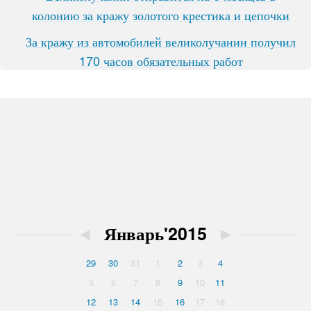
колонию за кражу золотого крестика и цепочки
За кражу из автомобилей великолучанин получил
170 часов обязательных работ
◄
Январь'2015
►
29
30
31
1
2
3
4
5
6
7
8
9
10
11
12
13
14
15
16
17
18