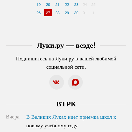
19
20
21
22
23
24
25
26
27
28
29
30
31
1
Луки.ру — везде!
Подпишитесь на Луки.ру в вашей любимой
социальной сети:
ВТРК
Вчера
В Великих Луках идет приемка школ к
В Великих Луках идет приемка школ к
новому учебному году
новому учебному году