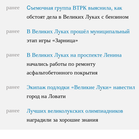
ранее
Cъемочная группа ВТРК выяснила, как
Cъемочная группа ВТРК выяснила, как
обстоят дела в Великих Луках с бензином
обстоят дела в Великих Луках с бензином
ранее
В Великих Луках прошёл муниципальный
В Великих Луках прошёл муниципальный
этап игры «Зарница»
этап игры «Зарница»
ранее
В Великих Луках на проспекте Ленина
В Великих Луках на проспекте Ленина
начались работы по ремонту
начались работы по ремонту
асфальтобетонного покрытия
асфальтобетонного покрытия
ранее
Экипаж подлодки «Великие Луки» навестил
Экипаж подлодки «Великие Луки» навестил
город на Ловати
город на Ловати
ранее
Лучших великолукских олимпиадников
Лучших великолукских олимпиадников
наградили за хорошие знания
наградили за хорошие знания