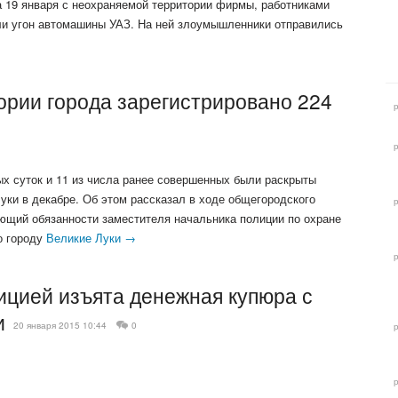
а 19 января с неохраняемой территории фирмы, работниками
ли угон автомашины УАЗ. На ней злоумышленники отправились
ории города зарегистрировано 224
ых суток и 11 из числа ранее совершенных были раскрыты
уки в декабре. Об этом рассказал в ходе общегородского
ющий обязанности заместителя начальника полиции по охране
о городу
Великие Луки →
ицией изъята денежная купюра с
и
20 января 2015 10:44
0