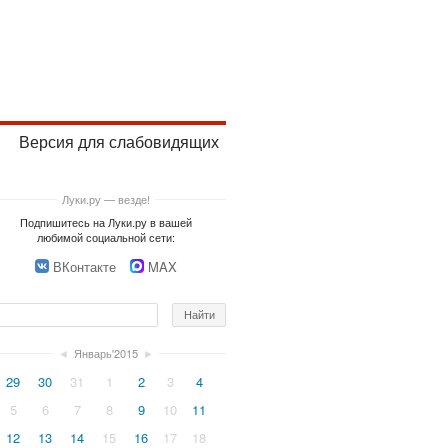
Версия для слабовидящих
Луки.ру — везде!
Подпишитесь на Луки.ру в вашей
любимой социальной сети:
ВКонтакте
MAX
◄
Январь'2015
►
29
30
31
1
2
3
4
5
6
7
8
9
10
11
12
13
14
15
16
17
18