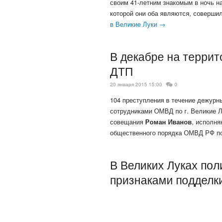
своим 41-летним знакомым в ночь н
которой они оба являются, соверши
в Великие Луки →
В декабре на террит
ДТП
20 января 2015 15:00
0
104 преступления в течение дежурн
сотрудниками ОМВД по г. Великие Л
совещания
Роман Иванов
, исполня
общественного порядка ОМВД РФ п
В Великих Луках пол
признаками подделк