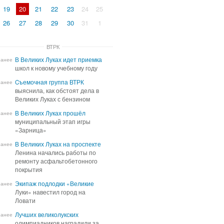
19
20
21
22
23
24
25
26
27
28
29
30
31
1
ВТРК
В Великих Луках идет приемка
В Великих Луках идет приемка
ранее
школ к новому учебному году
школ к новому учебному году
Cъемочная группа ВТРК
Cъемочная группа ВТРК
ранее
выяснила, как обстоят дела в
выяснила, как обстоят дела в
Великих Луках с бензином
Великих Луках с бензином
В Великих Луках прошёл
В Великих Луках прошёл
ранее
муниципальный этап игры
муниципальный этап игры
«Зарница»
«Зарница»
В Великих Луках на проспекте
В Великих Луках на проспекте
ранее
Ленина начались работы по
Ленина начались работы по
ремонту асфальтобетонного
ремонту асфальтобетонного
покрытия
покрытия
Экипаж подлодки «Великие
Экипаж подлодки «Великие
ранее
Луки» навестил город на
Луки» навестил город на
Ловати
Ловати
Лучших великолукских
Лучших великолукских
ранее
олимпиадников наградили за
олимпиадников наградили за