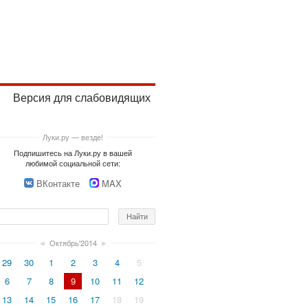
Версия для слабовидящих
Луки.ру — везде!
Подпишитесь на Луки.ру в вашей
любимой социальной сети:
ВКонтакте
MAX
◄
Октябрь'2014
►
29
30
1
2
3
4
5
6
7
8
9
10
11
12
13
14
15
16
17
18
19