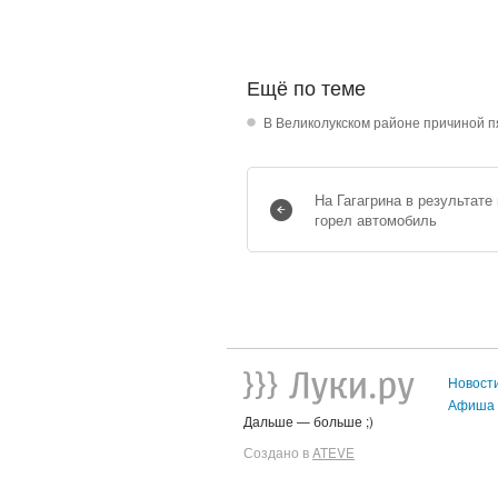
Ещё по теме
В Великолукском районе причиной п
На Гагагрина в результате
горел автомобиль
Новост
Афиша
Дальше — больше ;)
Создано в
ATEVE