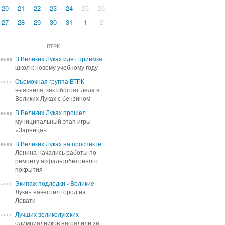
20
21
22
23
24
25
26
27
28
29
30
31
1
2
ВТРК
В Великих Луках идет приемка
В Великих Луках идет приемка
ранее
школ к новому учебному году
школ к новому учебному году
Cъемочная группа ВТРК
Cъемочная группа ВТРК
ранее
выяснила, как обстоят дела в
выяснила, как обстоят дела в
Великих Луках с бензином
Великих Луках с бензином
В Великих Луках прошёл
В Великих Луках прошёл
ранее
муниципальный этап игры
муниципальный этап игры
«Зарница»
«Зарница»
В Великих Луках на проспекте
В Великих Луках на проспекте
ранее
Ленина начались работы по
Ленина начались работы по
ремонту асфальтобетонного
ремонту асфальтобетонного
покрытия
покрытия
Экипаж подлодки «Великие
Экипаж подлодки «Великие
ранее
Луки» навестил город на
Луки» навестил город на
Ловати
Ловати
Лучших великолукских
Лучших великолукских
ранее
олимпиадников наградили за
олимпиадников наградили за