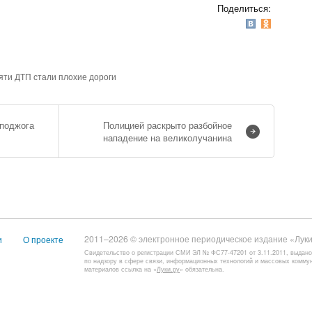
Поделиться:
яти ДТП стали плохие дороги
 поджога
Полицией раскрыто разбойное
нападение на великолучанина
2011–2026 © электронное периодическое издание «Луки
и
О проекте
Свидетельство о регистрации СМИ ЭЛ № ФС77-47201 от 3.11.2011, выдан
по надзору в сфере связи, информационных технологий и массовых комму
материалов ссылка на «
Луки.ру
» обязательна.