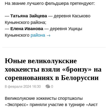
На звание лучшего фельдшера претендуют:
—
— деревня Каськово
Татьяна Зайцева
Куньинского района;
—
— деревня Ущицы
Елена Иванова
Куньинского
района →
Юные великолукские
хоккеисты взяли «бронзу» на
соревнованиях в Белоруссии
8 февраля 2024 16:30
0
Великолукские хоккеисты спортшколы
«Экспресс» приняли участие в турнире «Аист