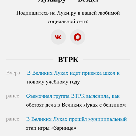
Подпишитесь на Луки.ру в вашей любимой
социальной сети:
ВТРК
Вчера
В Великих Луках идет приемка школ к
В Великих Луках идет приемка школ к
новому учебному году
новому учебному году
ранее
Cъемочная группа ВТРК выяснила, как
Cъемочная группа ВТРК выяснила, как
обстоят дела в Великих Луках с бензином
обстоят дела в Великих Луках с бензином
ранее
В Великих Луках прошёл муниципальный
В Великих Луках прошёл муниципальный
этап игры «Зарница»
этап игры «Зарница»