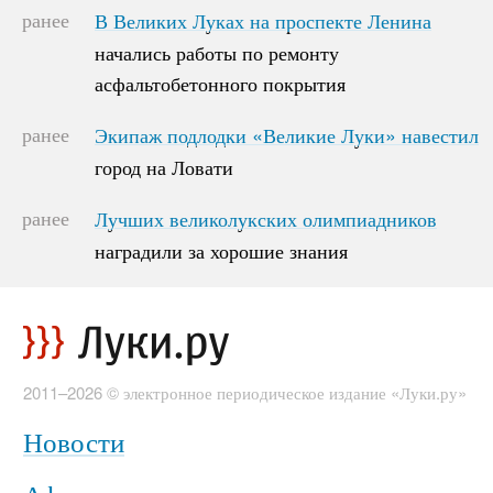
ранее
В Великих Луках на проспекте Ленина
В Великих Луках на проспекте Ленина
начались работы по ремонту
начались работы по ремонту
асфальтобетонного покрытия
асфальтобетонного покрытия
ранее
Экипаж подлодки «Великие Луки» навестил
Экипаж подлодки «Великие Луки» навестил
город на Ловати
город на Ловати
ранее
Лучших великолукских олимпиадников
Лучших великолукских олимпиадников
наградили за хорошие знания
наградили за хорошие знания
2011–2026 © электронное периодическое издание «Луки.ру»
Новости
Афиша