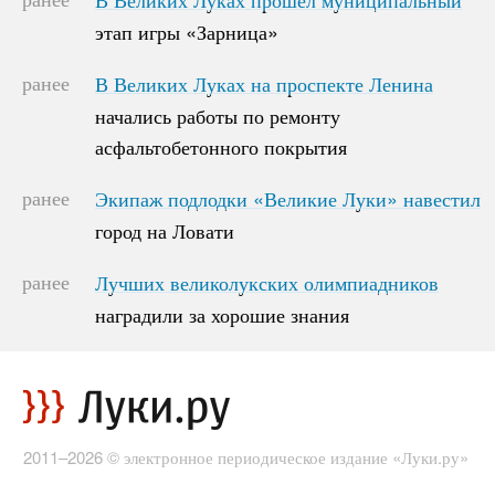
этап игры «Зарница»
этап игры «Зарница»
ранее
В Великих Луках на проспекте Ленина
В Великих Луках на проспекте Ленина
начались работы по ремонту
начались работы по ремонту
асфальтобетонного покрытия
асфальтобетонного покрытия
ранее
Экипаж подлодки «Великие Луки» навестил
Экипаж подлодки «Великие Луки» навестил
город на Ловати
город на Ловати
ранее
Лучших великолукских олимпиадников
Лучших великолукских олимпиадников
наградили за хорошие знания
наградили за хорошие знания
2011–2026 © электронное периодическое издание «Луки.ру»