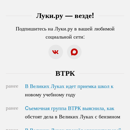
Луки.ру — везде!
Подпишитесь на Луки.ру в вашей любимой
социальной сети:
ВТРК
ранее
В Великих Луках идет приемка школ к
В Великих Луках идет приемка школ к
новому учебному году
новому учебному году
ранее
Cъемочная группа ВТРК выяснила, как
Cъемочная группа ВТРК выяснила, как
обстоят дела в Великих Луках с бензином
обстоят дела в Великих Луках с бензином
ранее
В Великих Луках прошёл муниципальный
В Великих Луках прошёл муниципальный