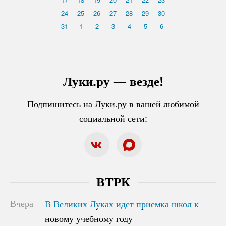
24
25
26
27
28
29
30
31
1
2
3
4
5
6
Луки.ру — везде!
Подпишитесь на Луки.ру в вашей любимой
социальной сети:
ВТРК
Вчера
В Великих Луках идет приемка школ к
В Великих Луках идет приемка школ к
новому учебному году
новому учебному году