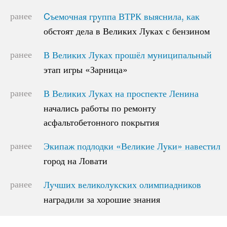
ранее
Cъемочная группа ВТРК выяснила, как
Cъемочная группа ВТРК выяснила, как
обстоят дела в Великих Луках с бензином
обстоят дела в Великих Луках с бензином
ранее
В Великих Луках прошёл муниципальный
В Великих Луках прошёл муниципальный
этап игры «Зарница»
этап игры «Зарница»
ранее
В Великих Луках на проспекте Ленина
В Великих Луках на проспекте Ленина
начались работы по ремонту
начались работы по ремонту
асфальтобетонного покрытия
асфальтобетонного покрытия
ранее
Экипаж подлодки «Великие Луки» навестил
Экипаж подлодки «Великие Луки» навестил
город на Ловати
город на Ловати
ранее
Лучших великолукских олимпиадников
Лучших великолукских олимпиадников
наградили за хорошие знания
наградили за хорошие знания