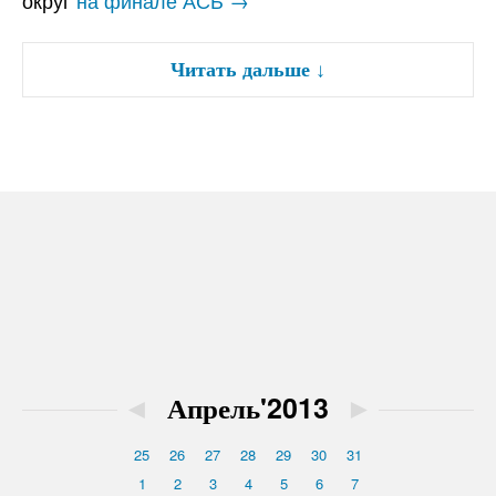
округ
на финале АСБ →
Читать дальше
↓
◄
Апрель'2013
►
25
26
27
28
29
30
31
1
2
3
4
5
6
7