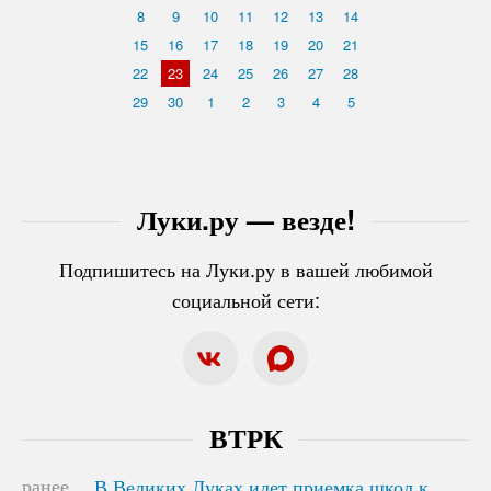
8
9
10
11
12
13
14
15
16
17
18
19
20
21
22
23
24
25
26
27
28
29
30
1
2
3
4
5
Луки.ру — везде!
Подпишитесь на Луки.ру в вашей любимой
социальной сети:
ВТРК
ранее
В Великих Луках идет приемка школ к
В Великих Луках идет приемка школ к