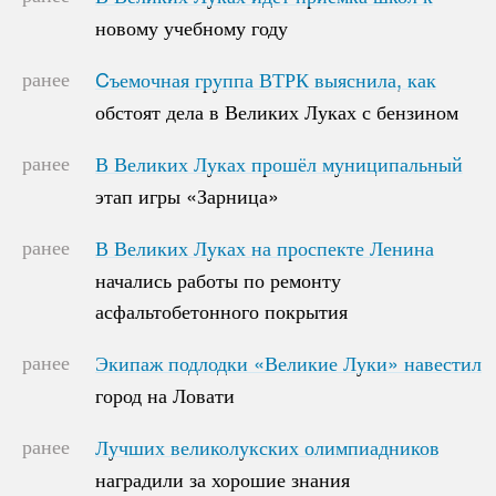
новому учебному году
новому учебному году
ранее
Cъемочная группа ВТРК выяснила, как
Cъемочная группа ВТРК выяснила, как
обстоят дела в Великих Луках с бензином
обстоят дела в Великих Луках с бензином
ранее
В Великих Луках прошёл муниципальный
В Великих Луках прошёл муниципальный
этап игры «Зарница»
этап игры «Зарница»
ранее
В Великих Луках на проспекте Ленина
В Великих Луках на проспекте Ленина
начались работы по ремонту
начались работы по ремонту
асфальтобетонного покрытия
асфальтобетонного покрытия
ранее
Экипаж подлодки «Великие Луки» навестил
Экипаж подлодки «Великие Луки» навестил
город на Ловати
город на Ловати
ранее
Лучших великолукских олимпиадников
Лучших великолукских олимпиадников
наградили за хорошие знания
наградили за хорошие знания