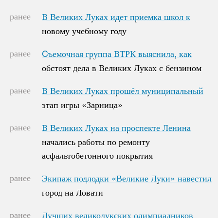
ранее
В Великих Луках идет приемка школ к
В Великих Луках идет приемка школ к
новому учебному году
новому учебному году
ранее
Cъемочная группа ВТРК выяснила, как
Cъемочная группа ВТРК выяснила, как
обстоят дела в Великих Луках с бензином
обстоят дела в Великих Луках с бензином
ранее
В Великих Луках прошёл муниципальный
В Великих Луках прошёл муниципальный
этап игры «Зарница»
этап игры «Зарница»
ранее
В Великих Луках на проспекте Ленина
В Великих Луках на проспекте Ленина
начались работы по ремонту
начались работы по ремонту
асфальтобетонного покрытия
асфальтобетонного покрытия
ранее
Экипаж подлодки «Великие Луки» навестил
Экипаж подлодки «Великие Луки» навестил
город на Ловати
город на Ловати
ранее
Лучших великолукских олимпиадников
Лучших великолукских олимпиадников