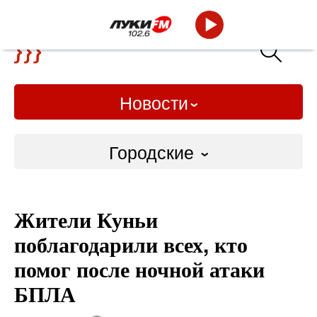
Новости
Городские
Городские
Жители Куньи
Слово Дело
поблагодарили всех, кто
Народные
помог после ночной атаки
БПЛА
ВТРК