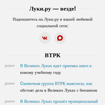
Луки.ру — везде!
Подпишитесь на Луки.ру в вашей любимой
социальной сети:
ВТРК
ранее
В Великих Луках идет приемка школ к
В Великих Луках идет приемка школ к
новому учебному году
новому учебному году
ранее
Cъемочная группа ВТРК выяснила, как
Cъемочная группа ВТРК выяснила, как
обстоят дела в Великих Луках с бензином
обстоят дела в Великих Луках с бензином
ранее
В Великих Луках прошёл муниципальный
В Великих Луках прошёл муниципальный