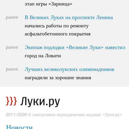
этап игры «Зарница»
этап игры «Зарница»
ранее
В Великих Луках на проспекте Ленина
В Великих Луках на проспекте Ленина
начались работы по ремонту
начались работы по ремонту
асфальтобетонного покрытия
асфальтобетонного покрытия
ранее
Экипаж подлодки «Великие Луки» навестил
Экипаж подлодки «Великие Луки» навестил
город на Ловати
город на Ловати
ранее
Лучших великолукских олимпиадников
Лучших великолукских олимпиадников
наградили за хорошие знания
наградили за хорошие знания
2011–2026 © электронное периодическое издание «Луки.ру»
Новости