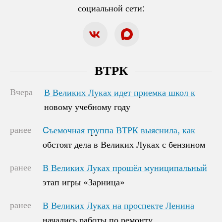
социальной сети:
ВТРК
Вчера
В Великих Луках идет приемка школ к
В Великих Луках идет приемка школ к
новому учебному году
новому учебному году
ранее
Cъемочная группа ВТРК выяснила, как
Cъемочная группа ВТРК выяснила, как
обстоят дела в Великих Луках с бензином
обстоят дела в Великих Луках с бензином
ранее
В Великих Луках прошёл муниципальный
В Великих Луках прошёл муниципальный
этап игры «Зарница»
этап игры «Зарница»
ранее
В Великих Луках на проспекте Ленина
В Великих Луках на проспекте Ленина
начались работы по ремонту
начались работы по ремонту