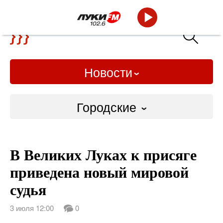
Новости
Городские
Городские
В Великих Луках к присяге
Слово Дело
приведена новый мировой
Народные
судья
ВТРК
3 июля 12:00
0