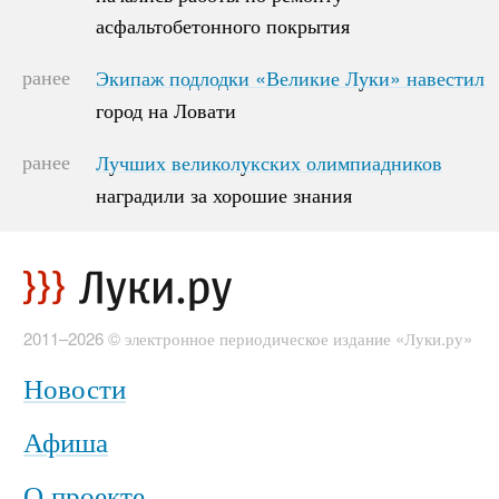
асфальтобетонного покрытия
асфальтобетонного покрытия
ранее
Экипаж подлодки «Великие Луки» навестил
Экипаж подлодки «Великие Луки» навестил
город на Ловати
город на Ловати
ранее
Лучших великолукских олимпиадников
Лучших великолукских олимпиадников
наградили за хорошие знания
наградили за хорошие знания
2011–2026 © электронное периодическое издание «Луки.ру»
Новости
Афиша
О проекте