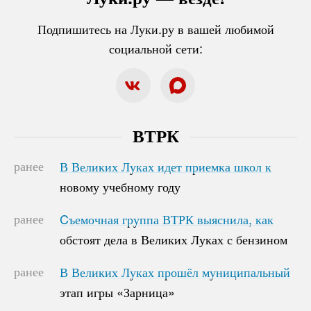
Подпишитесь на Луки.ру в вашей любимой
социальной сети:
ВТРК
ранее
В Великих Луках идет приемка школ к
В Великих Луках идет приемка школ к
новому учебному году
новому учебному году
ранее
Cъемочная группа ВТРК выяснила, как
Cъемочная группа ВТРК выяснила, как
обстоят дела в Великих Луках с бензином
обстоят дела в Великих Луках с бензином
ранее
В Великих Луках прошёл муниципальный
В Великих Луках прошёл муниципальный
этап игры «Зарница»
этап игры «Зарница»