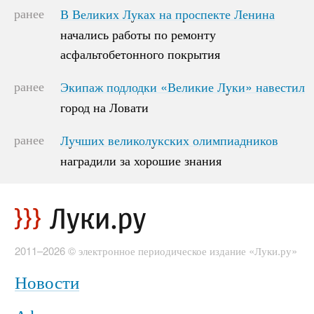
ранее
В Великих Луках на проспекте Ленина
В Великих Луках на проспекте Ленина
начались работы по ремонту
начались работы по ремонту
асфальтобетонного покрытия
асфальтобетонного покрытия
ранее
Экипаж подлодки «Великие Луки» навестил
Экипаж подлодки «Великие Луки» навестил
город на Ловати
город на Ловати
ранее
Лучших великолукских олимпиадников
Лучших великолукских олимпиадников
наградили за хорошие знания
наградили за хорошие знания
2011–2026 © электронное периодическое издание «Луки.ру»
Новости