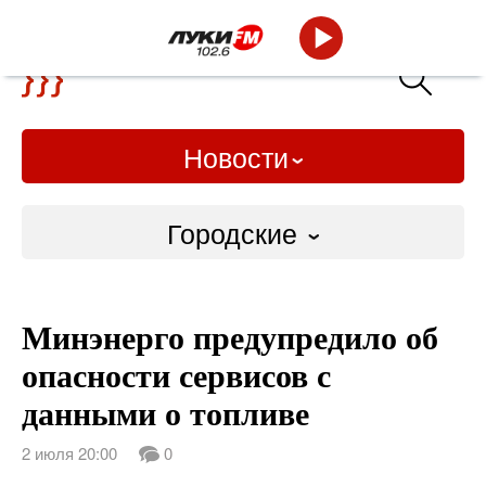
Новости
Городские
Городские
Минэнерго предупредило об
Слово Дело
опасности сервисов с
Народные
данными о топливе
ВТРК
2 июля 20:00
0