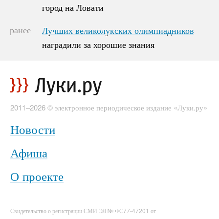
город на Ловати
город на Ловати
ранее
Лучших великолукских олимпиадников
Лучших великолукских олимпиадников
наградили за хорошие знания
наградили за хорошие знания
2011–2026 © электронное периодическое издание «Луки.ру»
Новости
Афиша
О проекте
Свидетельство о регистрации СМИ ЭЛ № ФС77-47201 от