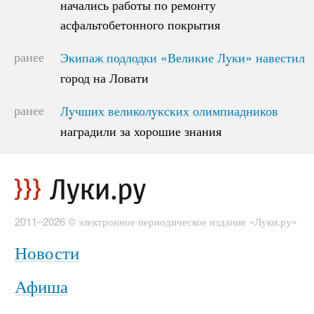
начались работы по ремонту
начались работы по ремонту
асфальтобетонного покрытия
асфальтобетонного покрытия
ранее
Экипаж подлодки «Великие Луки» навестил
Экипаж подлодки «Великие Луки» навестил
город на Ловати
город на Ловати
ранее
Лучших великолукских олимпиадников
Лучших великолукских олимпиадников
наградили за хорошие знания
наградили за хорошие знания
2011–2026 © электронное периодическое издание «Луки.ру»
Новости
Афиша