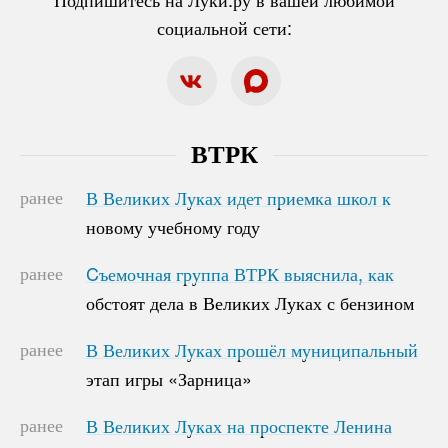
социальной сети:
ВТРК
ранее
В Великих Луках идет приемка школ к
В Великих Луках идет приемка школ к
новому учебному году
новому учебному году
ранее
Cъемочная группа ВТРК выяснила, как
Cъемочная группа ВТРК выяснила, как
обстоят дела в Великих Луках с бензином
обстоят дела в Великих Луках с бензином
ранее
В Великих Луках прошёл муниципальный
В Великих Луках прошёл муниципальный
этап игры «Зарница»
этап игры «Зарница»
ранее
В Великих Луках на проспекте Ленина
В Великих Луках на проспекте Ленина