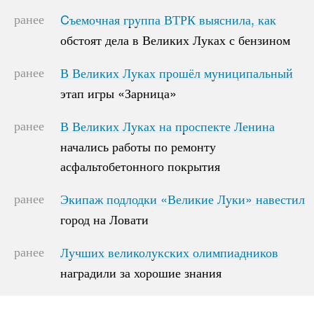
ранее
Cъемочная группа ВТРК выяснила, как
Cъемочная группа ВТРК выяснила, как
обстоят дела в Великих Луках с бензином
обстоят дела в Великих Луках с бензином
ранее
В Великих Луках прошёл муниципальный
В Великих Луках прошёл муниципальный
этап игры «Зарница»
этап игры «Зарница»
ранее
В Великих Луках на проспекте Ленина
В Великих Луках на проспекте Ленина
начались работы по ремонту
начались работы по ремонту
асфальтобетонного покрытия
асфальтобетонного покрытия
ранее
Экипаж подлодки «Великие Луки» навестил
Экипаж подлодки «Великие Луки» навестил
город на Ловати
город на Ловати
ранее
Лучших великолукских олимпиадников
Лучших великолукских олимпиадников
наградили за хорошие знания
наградили за хорошие знания