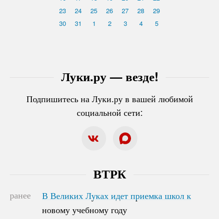
23
24
25
26
27
28
29
30
31
1
2
3
4
5
Луки.ру — везде!
Подпишитесь на Луки.ру в вашей любимой
социальной сети:
ВТРК
ранее
В Великих Луках идет приемка школ к
В Великих Луках идет приемка школ к
новому учебному году
новому учебному году