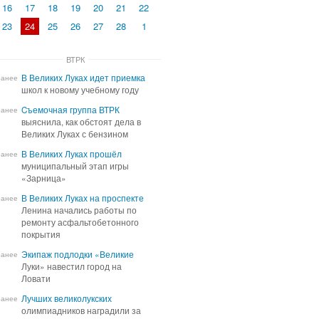
16
17
18
19
20
21
22
23
24
25
26
27
28
1
ВТРК
В Великих Луках идет приемка
В Великих Луках идет приемка
ранее
школ к новому учебному году
школ к новому учебному году
Cъемочная группа ВТРК
Cъемочная группа ВТРК
ранее
выяснила, как обстоят дела в
выяснила, как обстоят дела в
Великих Луках с бензином
Великих Луках с бензином
В Великих Луках прошёл
В Великих Луках прошёл
ранее
муниципальный этап игры
муниципальный этап игры
«Зарница»
«Зарница»
В Великих Луках на проспекте
В Великих Луках на проспекте
ранее
Ленина начались работы по
Ленина начались работы по
ремонту асфальтобетонного
ремонту асфальтобетонного
покрытия
покрытия
Экипаж подлодки «Великие
Экипаж подлодки «Великие
ранее
Луки» навестил город на
Луки» навестил город на
Ловати
Ловати
Лучших великолукских
Лучших великолукских
ранее
олимпиадников наградили за
олимпиадников наградили за