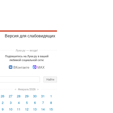
Версия для слабовидящих
Луки.ру — везде!
Подпишитесь на Луки.ру в вашей
любимой социальной сети:
ВКонтакте
MAX
◄
Февраль'2026
►
26
27
28
29
30
31
1
2
3
4
5
6
7
8
9
10
11
12
13
14
15