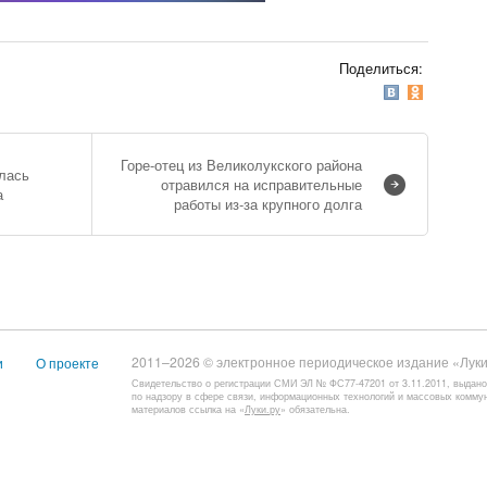
Поделиться:
Горе-отец из Великолукского района
алась
отравился на исправительные
а
работы из-за крупного долга
2011–2026 © электронное периодическое издание «Луки
и
О проекте
Свидетельство о регистрации СМИ ЭЛ № ФС77-47201 от 3.11.2011, выдан
по надзору в сфере связи, информационных технологий и массовых комму
материалов ссылка на «
Луки.ру
» обязательна.