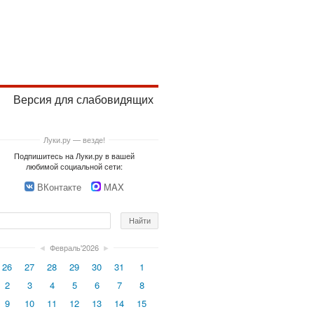
Версия для слабовидящих
Луки.ру — везде!
Подпишитесь на Луки.ру в вашей
любимой социальной сети:
ВКонтакте
MAX
◄
Февраль'2026
►
26
27
28
29
30
31
1
2
3
4
5
6
7
8
9
10
11
12
13
14
15