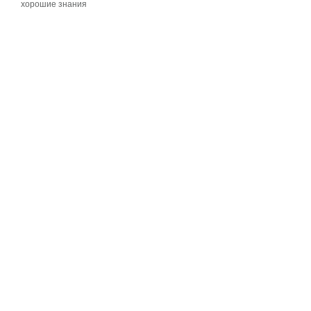
хорошие знания
хорошие знания