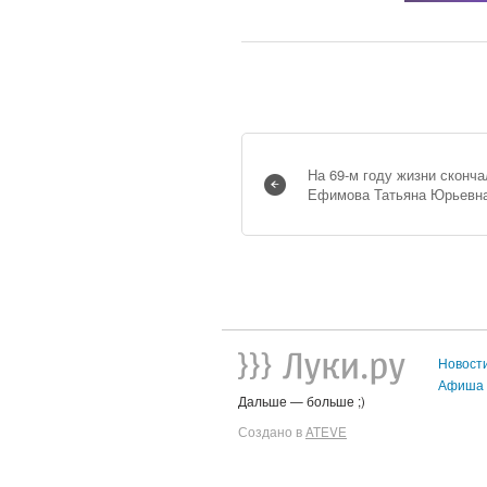
На 69-м году жизни сконч
Ефимова Татьяна Юрьевн
Новост
Афиша
Дальше — больше ;)
Создано в
ATEVE