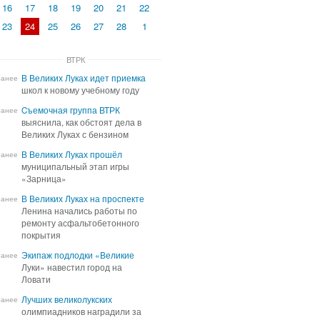
16
17
18
19
20
21
22
23
24
25
26
27
28
1
ВТРК
В Великих Луках идет приемка
В Великих Луках идет приемка
ранее
школ к новому учебному году
школ к новому учебному году
Cъемочная группа ВТРК
Cъемочная группа ВТРК
ранее
выяснила, как обстоят дела в
выяснила, как обстоят дела в
Великих Луках с бензином
Великих Луках с бензином
В Великих Луках прошёл
В Великих Луках прошёл
ранее
муниципальный этап игры
муниципальный этап игры
«Зарница»
«Зарница»
В Великих Луках на проспекте
В Великих Луках на проспекте
ранее
Ленина начались работы по
Ленина начались работы по
ремонту асфальтобетонного
ремонту асфальтобетонного
покрытия
покрытия
Экипаж подлодки «Великие
Экипаж подлодки «Великие
ранее
Луки» навестил город на
Луки» навестил город на
Ловати
Ловати
Лучших великолукских
Лучших великолукских
ранее
олимпиадников наградили за
олимпиадников наградили за