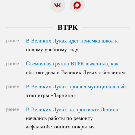
ВТРК
ранее
В Великих Луках идет приемка школ к
В Великих Луках идет приемка школ к
новому учебному году
новому учебному году
ранее
Cъемочная группа ВТРК выяснила, как
Cъемочная группа ВТРК выяснила, как
обстоят дела в Великих Луках с бензином
обстоят дела в Великих Луках с бензином
ранее
В Великих Луках прошёл муниципальный
В Великих Луках прошёл муниципальный
этап игры «Зарница»
этап игры «Зарница»
ранее
В Великих Луках на проспекте Ленина
В Великих Луках на проспекте Ленина
начались работы по ремонту
начались работы по ремонту
асфальтобетонного покрытия
асфальтобетонного покрытия