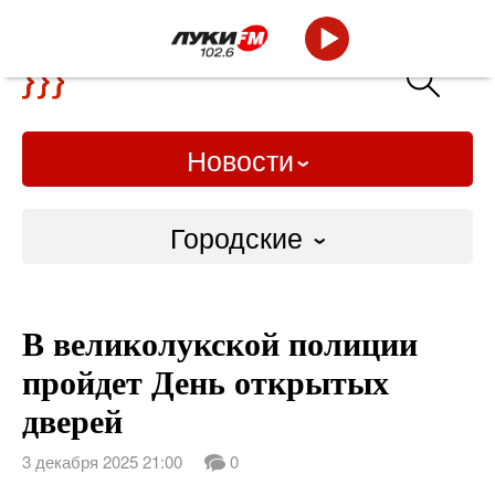
Новости
Городские
Городские
В великолукской полиции
Слово Дело
пройдет День открытых
Народные
дверей
ВТРК
3 декабря 2025 21:00
0