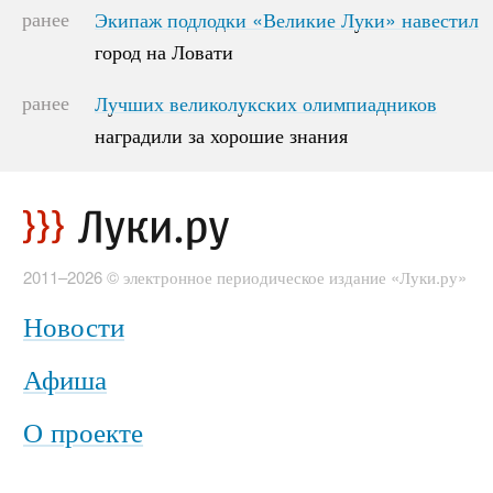
ранее
Экипаж подлодки «Великие Луки» навестил
Экипаж подлодки «Великие Луки» навестил
город на Ловати
город на Ловати
ранее
Лучших великолукских олимпиадников
Лучших великолукских олимпиадников
наградили за хорошие знания
наградили за хорошие знания
2011–2026 © электронное периодическое издание «Луки.ру»
Новости
Афиша
О проекте