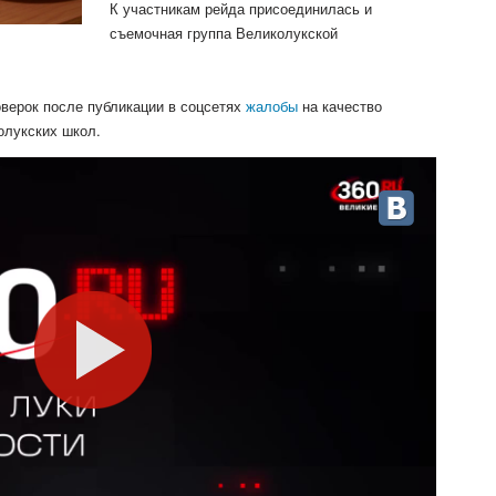
К участникам рейда
присоединилась и
съемочная группа Великолукской
верок после публикации в соцсетях
жалобы
на качество
олукских школ.