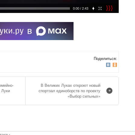
0:00
/ 2:43
Поделиться:
емейно-
В Великих Луках откроют новый
 Луки
спортзал единоборств по проекту
«Выбор сильных»
такты