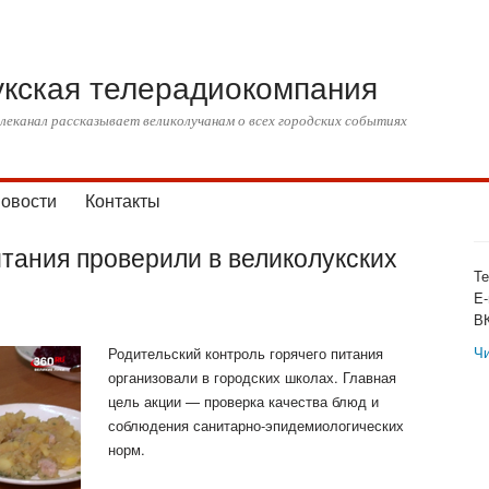
укская телерадиокомпания
еканал рассказывает великолучанам о всех городских событиях
овости
Контакты
итания проверили в великолукских
Те
E-
В
Ч
Родительский контроль горячего питания
организовали в городских школах. Главная
цель акции — проверка качества блюд и
соблюдения санитарно-эпидемиологических
норм.