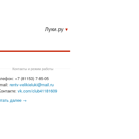
Луки.ру
Контакты и режим работы
лефон: +7 (81153) 7-85-05
mail:
rentv-velikieluki@mail.ru
Контакте:
vk.com/club41181609
итать далее →