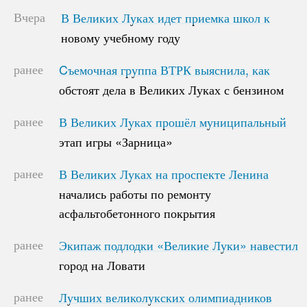
Вчера
В Великих Луках идет приемка школ к
В Великих Луках идет приемка школ к
новому учебному году
новому учебному году
ранее
Cъемочная группа ВТРК выяснила, как
Cъемочная группа ВТРК выяснила, как
обстоят дела в Великих Луках с бензином
обстоят дела в Великих Луках с бензином
ранее
В Великих Луках прошёл муниципальный
В Великих Луках прошёл муниципальный
этап игры «Зарница»
этап игры «Зарница»
ранее
В Великих Луках на проспекте Ленина
В Великих Луках на проспекте Ленина
начались работы по ремонту
начались работы по ремонту
асфальтобетонного покрытия
асфальтобетонного покрытия
ранее
Экипаж подлодки «Великие Луки» навестил
Экипаж подлодки «Великие Луки» навестил
город на Ловати
город на Ловати
ранее
Лучших великолукских олимпиадников
Лучших великолукских олимпиадников