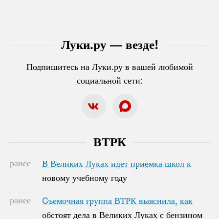
Луки.ру — везде!
Подпишитесь на Луки.ру в вашей любимой
социальной сети:
ВТРК
ранее
В Великих Луках идет приемка школ к
В Великих Луках идет приемка школ к
новому учебному году
новому учебному году
ранее
Cъемочная группа ВТРК выяснила, как
Cъемочная группа ВТРК выяснила, как
обстоят дела в Великих Луках с бензином
обстоят дела в Великих Луках с бензином