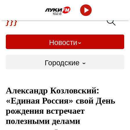
Новости
Городские
Городские
Александр Козловский:
Слово Дело
«Единая Россия» свой День
Народные
рождения встречает
полезными делами
ВТРК