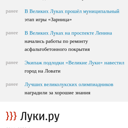
ранее
В Великих Луках прошёл муниципальный
В Великих Луках прошёл муниципальный
этап игры «Зарница»
этап игры «Зарница»
ранее
В Великих Луках на проспекте Ленина
В Великих Луках на проспекте Ленина
начались работы по ремонту
начались работы по ремонту
асфальтобетонного покрытия
асфальтобетонного покрытия
ранее
Экипаж подлодки «Великие Луки» навестил
Экипаж подлодки «Великие Луки» навестил
город на Ловати
город на Ловати
ранее
Лучших великолукских олимпиадников
Лучших великолукских олимпиадников
наградили за хорошие знания
наградили за хорошие знания