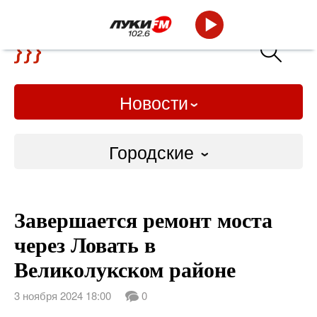
Новости
Городские
Городские
Завершается ремонт моста
Слово Дело
через Ловать в
Народные
Великолукском районе
ВТРК
3 ноября 2024 18:00
0