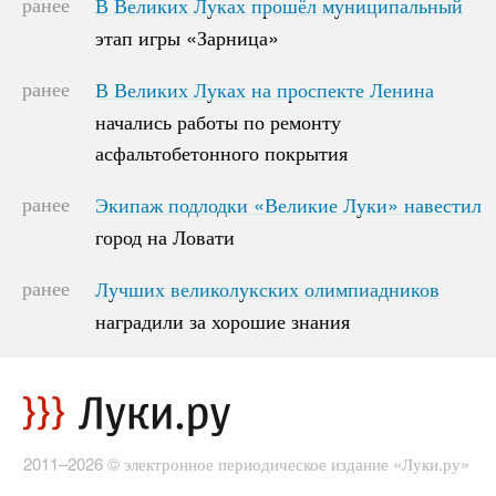
ранее
В Великих Луках прошёл муниципальный
В Великих Луках прошёл муниципальный
этап игры «Зарница»
этап игры «Зарница»
ранее
В Великих Луках на проспекте Ленина
В Великих Луках на проспекте Ленина
начались работы по ремонту
начались работы по ремонту
асфальтобетонного покрытия
асфальтобетонного покрытия
ранее
Экипаж подлодки «Великие Луки» навестил
Экипаж подлодки «Великие Луки» навестил
город на Ловати
город на Ловати
ранее
Лучших великолукских олимпиадников
Лучших великолукских олимпиадников
наградили за хорошие знания
наградили за хорошие знания
2011–2026 © электронное периодическое издание «Луки.ру»