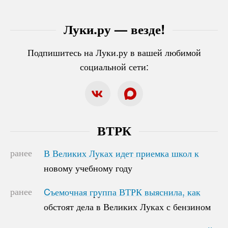
Луки.ру — везде!
Подпишитесь на Луки.ру в вашей любимой
социальной сети:
ВТРК
ранее
В Великих Луках идет приемка школ к
В Великих Луках идет приемка школ к
новому учебному году
новому учебному году
ранее
Cъемочная группа ВТРК выяснила, как
Cъемочная группа ВТРК выяснила, как
обстоят дела в Великих Луках с бензином
обстоят дела в Великих Луках с бензином