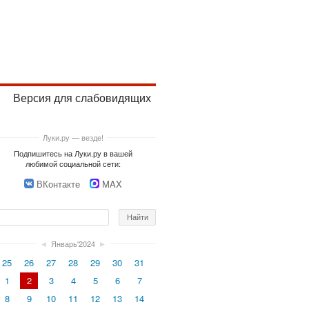
Версия для слабовидящих
Луки.ру — везде!
Подпишитесь на Луки.ру в вашей
любимой социальной сети:
ВКонтакте
MAX
◄
Январь'2024
►
25
26
27
28
29
30
31
1
2
3
4
5
6
7
8
9
10
11
12
13
14