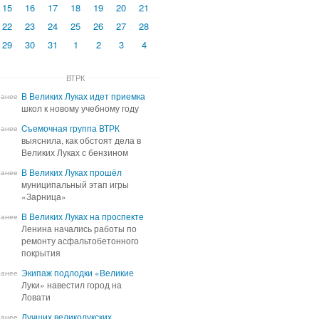
15
16
17
18
19
20
21
22
23
24
25
26
27
28
29
30
31
1
2
3
4
ВТРК
В Великих Луках идет приемка
В Великих Луках идет приемка
ранее
школ к новому учебному году
школ к новому учебному году
Cъемочная группа ВТРК
Cъемочная группа ВТРК
ранее
выяснила, как обстоят дела в
выяснила, как обстоят дела в
Великих Луках с бензином
Великих Луках с бензином
В Великих Луках прошёл
В Великих Луках прошёл
ранее
муниципальный этап игры
муниципальный этап игры
«Зарница»
«Зарница»
В Великих Луках на проспекте
В Великих Луках на проспекте
ранее
Ленина начались работы по
Ленина начались работы по
ремонту асфальтобетонного
ремонту асфальтобетонного
покрытия
покрытия
Экипаж подлодки «Великие
Экипаж подлодки «Великие
ранее
Луки» навестил город на
Луки» навестил город на
Ловати
Ловати
Лучших великолукских
Лучших великолукских
ранее