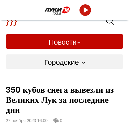
Новости
Городские
Городские
350 кубов снега вывезли из
Слово Дело
Великих Лук за последние
Народные
дни
ВТРК
27 ноября 2023 16:00
0