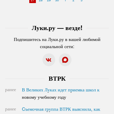
Луки.ру — везде!
Подпишитесь на Луки.ру в вашей любимой
социальной сети:
ВТРК
ранее
В Великих Луках идет приемка школ к
В Великих Луках идет приемка школ к
новому учебному году
новому учебному году
ранее
Cъемочная группа ВТРК выяснила, как
Cъемочная группа ВТРК выяснила, как