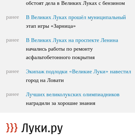
обстоят дела в Великих Луках с бензином
обстоят дела в Великих Луках с бензином
ранее
В Великих Луках прошёл муниципальный
В Великих Луках прошёл муниципальный
этап игры «Зарница»
этап игры «Зарница»
ранее
В Великих Луках на проспекте Ленина
В Великих Луках на проспекте Ленина
начались работы по ремонту
начались работы по ремонту
асфальтобетонного покрытия
асфальтобетонного покрытия
ранее
Экипаж подлодки «Великие Луки» навестил
Экипаж подлодки «Великие Луки» навестил
город на Ловати
город на Ловати
ранее
Лучших великолукских олимпиадников
Лучших великолукских олимпиадников
наградили за хорошие знания
наградили за хорошие знания