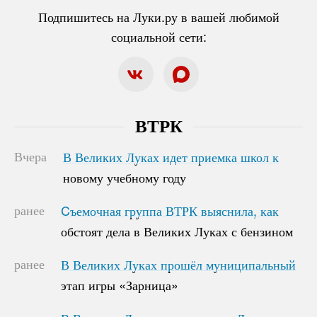
Подпишитесь на Луки.ру в вашей любимой
социальной сети:
ВТРК
Вчера
В Великих Луках идет приемка школ к
В Великих Луках идет приемка школ к
новому учебному году
новому учебному году
ранее
Cъемочная группа ВТРК выяснила, как
Cъемочная группа ВТРК выяснила, как
обстоят дела в Великих Луках с бензином
обстоят дела в Великих Луках с бензином
ранее
В Великих Луках прошёл муниципальный
В Великих Луках прошёл муниципальный
этап игры «Зарница»
этап игры «Зарница»
ранее