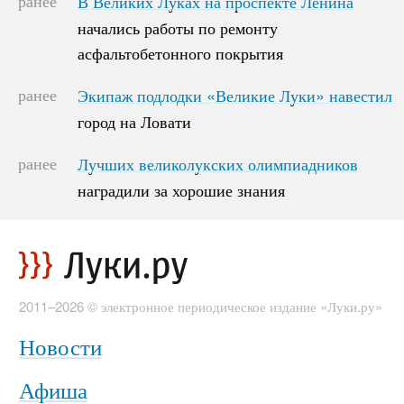
В Великих Луках на проспекте Ленина
В Великих Луках на проспекте Ленина
начались работы по ремонту
начались работы по ремонту
асфальтобетонного покрытия
асфальтобетонного покрытия
ранее
Экипаж подлодки «Великие Луки» навестил
Экипаж подлодки «Великие Луки» навестил
город на Ловати
город на Ловати
ранее
Лучших великолукских олимпиадников
Лучших великолукских олимпиадников
наградили за хорошие знания
наградили за хорошие знания
2011–2026 © электронное периодическое издание «Луки.ру»
Новости
Афиша