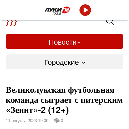
Новости
Городские
Городские
Великолукская футбольная
Слово Дело
команда сыграет с питерским
Народные
«Зенит»-2 (12+)
ВТРК
11 августа 2023 19:00
0