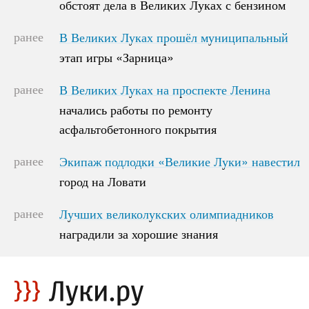
обстоят дела в Великих Луках с бензином
обстоят дела в Великих Луках с бензином
ранее
В Великих Луках прошёл муниципальный
В Великих Луках прошёл муниципальный
этап игры «Зарница»
этап игры «Зарница»
ранее
В Великих Луках на проспекте Ленина
В Великих Луках на проспекте Ленина
начались работы по ремонту
начались работы по ремонту
асфальтобетонного покрытия
асфальтобетонного покрытия
ранее
Экипаж подлодки «Великие Луки» навестил
Экипаж подлодки «Великие Луки» навестил
город на Ловати
город на Ловати
ранее
Лучших великолукских олимпиадников
Лучших великолукских олимпиадников
наградили за хорошие знания
наградили за хорошие знания