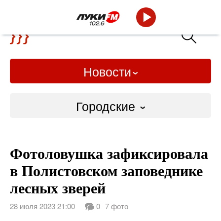
Новости
Городские
Городские
Фотоловушка зафиксировала
Слово Дело
в Полистовском заповеднике
Народные
лесных зверей
ВТРК
28 июля 2023 21:00
0
7 фото