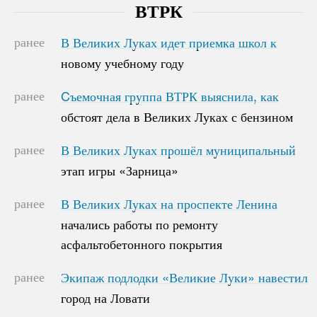
ВТРК
ранее
В Великих Луках идет приемка школ к
В Великих Луках идет приемка школ к
новому учебному году
новому учебному году
ранее
Cъемочная группа ВТРК выяснила, как
Cъемочная группа ВТРК выяснила, как
обстоят дела в Великих Луках с бензином
обстоят дела в Великих Луках с бензином
ранее
В Великих Луках прошёл муниципальный
В Великих Луках прошёл муниципальный
этап игры «Зарница»
этап игры «Зарница»
ранее
В Великих Луках на проспекте Ленина
В Великих Луках на проспекте Ленина
начались работы по ремонту
начались работы по ремонту
асфальтобетонного покрытия
асфальтобетонного покрытия
ранее
Экипаж подлодки «Великие Луки» навестил
Экипаж подлодки «Великие Луки» навестил
город на Ловати
город на Ловати