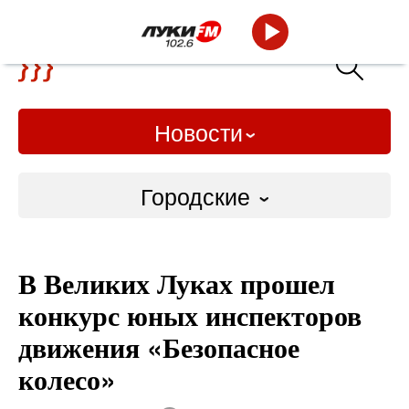
Новости
Городские
Городские
В Великих Луках прошел
Слово Дело
конкурс юных инспекторов
Народные
движения «Безопасное
колесо»
ВТРК