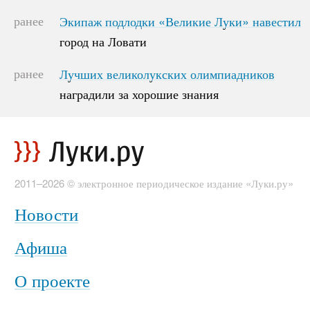
ранее
Экипаж подлодки «Великие Луки» навестил
Экипаж подлодки «Великие Луки» навестил
город на Ловати
город на Ловати
ранее
Лучших великолукских олимпиадников
Лучших великолукских олимпиадников
наградили за хорошие знания
наградили за хорошие знания
2011–2026 © электронное периодическое издание «Луки.ру»
Новости
Афиша
О проекте