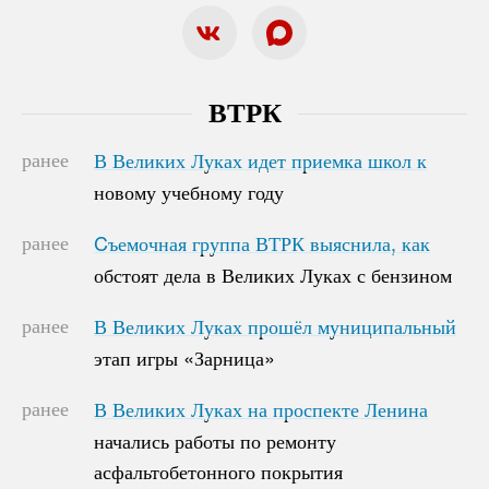
ВТРК
ранее
В Великих Луках идет приемка школ к
В Великих Луках идет приемка школ к
новому учебному году
новому учебному году
ранее
Cъемочная группа ВТРК выяснила, как
Cъемочная группа ВТРК выяснила, как
обстоят дела в Великих Луках с бензином
обстоят дела в Великих Луках с бензином
ранее
В Великих Луках прошёл муниципальный
В Великих Луках прошёл муниципальный
этап игры «Зарница»
этап игры «Зарница»
ранее
В Великих Луках на проспекте Ленина
В Великих Луках на проспекте Ленина
начались работы по ремонту
начались работы по ремонту
асфальтобетонного покрытия
асфальтобетонного покрытия