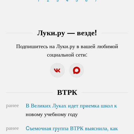
Луки.ру — везде!
Подпишитесь на Луки.ру в вашей любимой
социальной сети:
ВТРК
ранее
В Великих Луках идет приемка школ к
В Великих Луках идет приемка школ к
новому учебному году
новому учебному году
ранее
Cъемочная группа ВТРК выяснила, как
Cъемочная группа ВТРК выяснила, как