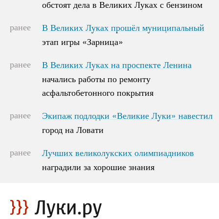
обстоят дела в Великих Луках с бензином
обстоят дела в Великих Луках с бензином
ранее
В Великих Луках прошёл муниципальный
В Великих Луках прошёл муниципальный
этап игры «Зарница»
этап игры «Зарница»
ранее
В Великих Луках на проспекте Ленина
В Великих Луках на проспекте Ленина
начались работы по ремонту
начались работы по ремонту
асфальтобетонного покрытия
асфальтобетонного покрытия
ранее
Экипаж подлодки «Великие Луки» навестил
Экипаж подлодки «Великие Луки» навестил
город на Ловати
город на Ловати
ранее
Лучших великолукских олимпиадников
Лучших великолукских олимпиадников
наградили за хорошие знания
наградили за хорошие знания