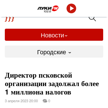
Новости
Городские
Городские
Директор псковской
Слово Дело
организации задолжал более
Народные
1 миллиона налогов
ВТРК
3 апреля 2023 20:00
0