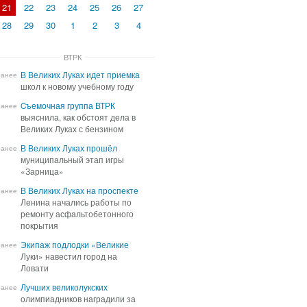
21
22
23
24
25
26
27
28
29
30
1
2
3
4
ВТРК
В Великих Луках идет приемка
В Великих Луках идет приемка
ранее
школ к новому учебному году
школ к новому учебному году
Cъемочная группа ВТРК
Cъемочная группа ВТРК
ранее
выяснила, как обстоят дела в
выяснила, как обстоят дела в
Великих Луках с бензином
Великих Луках с бензином
В Великих Луках прошёл
В Великих Луках прошёл
ранее
муниципальный этап игры
муниципальный этап игры
«Зарница»
«Зарница»
В Великих Луках на проспекте
В Великих Луках на проспекте
ранее
Ленина начались работы по
Ленина начались работы по
ремонту асфальтобетонного
ремонту асфальтобетонного
покрытия
покрытия
Экипаж подлодки «Великие
Экипаж подлодки «Великие
ранее
Луки» навестил город на
Луки» навестил город на
Ловати
Ловати
Лучших великолукских
Лучших великолукских
ранее
олимпиадников наградили за
олимпиадников наградили за