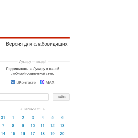
Версия для слабовидящих
Луки.ру — везде!
Подпишитесь на Луки.ру в вашей
любимой социальной сети:
ВКонтакте
MAX
◄
Июнь'2021
►
31
1
2
3
4
5
6
7
8
9
10
11
12
13
14
15
16
17
18
19
20