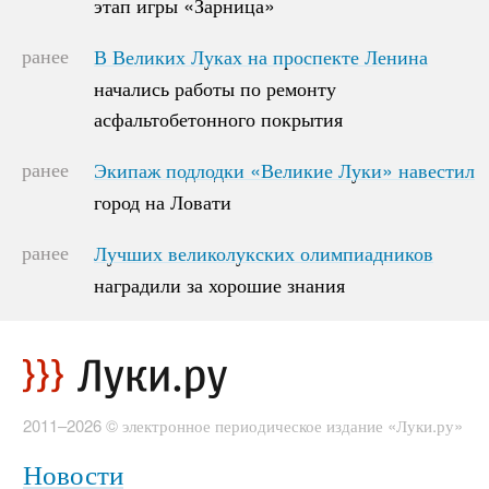
этап игры «Зарница»
этап игры «Зарница»
ранее
В Великих Луках на проспекте Ленина
В Великих Луках на проспекте Ленина
начались работы по ремонту
начались работы по ремонту
асфальтобетонного покрытия
асфальтобетонного покрытия
ранее
Экипаж подлодки «Великие Луки» навестил
Экипаж подлодки «Великие Луки» навестил
город на Ловати
город на Ловати
ранее
Лучших великолукских олимпиадников
Лучших великолукских олимпиадников
наградили за хорошие знания
наградили за хорошие знания
2011–2026 © электронное периодическое издание «Луки.ру»
Новости