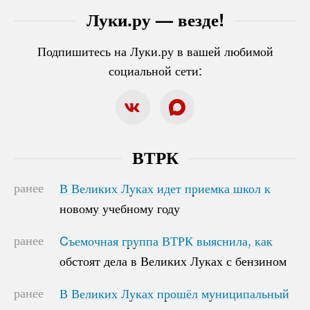
Луки.ру — везде!
Подпишитесь на Луки.ру в вашей любимой
социальной сети:
ВТРК
ранее
В Великих Луках идет приемка школ к
В Великих Луках идет приемка школ к
новому учебному году
новому учебному году
ранее
Cъемочная группа ВТРК выяснила, как
Cъемочная группа ВТРК выяснила, как
обстоят дела в Великих Луках с бензином
обстоят дела в Великих Луках с бензином
ранее
В Великих Луках прошёл муниципальный
В Великих Луках прошёл муниципальный