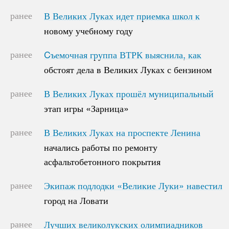
ранее
В Великих Луках идет приемка школ к
В Великих Луках идет приемка школ к
новому учебному году
новому учебному году
ранее
Cъемочная группа ВТРК выяснила, как
Cъемочная группа ВТРК выяснила, как
обстоят дела в Великих Луках с бензином
обстоят дела в Великих Луках с бензином
ранее
В Великих Луках прошёл муниципальный
В Великих Луках прошёл муниципальный
этап игры «Зарница»
этап игры «Зарница»
ранее
В Великих Луках на проспекте Ленина
В Великих Луках на проспекте Ленина
начались работы по ремонту
начались работы по ремонту
асфальтобетонного покрытия
асфальтобетонного покрытия
ранее
Экипаж подлодки «Великие Луки» навестил
Экипаж подлодки «Великие Луки» навестил
город на Ловати
город на Ловати
ранее
Лучших великолукских олимпиадников
Лучших великолукских олимпиадников