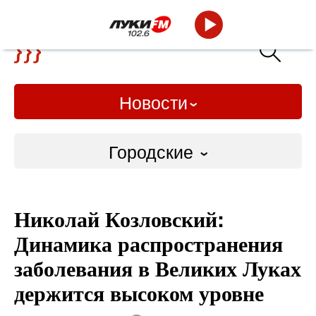
Новости
Городские
Городские
Николай Козловский:
Слово Дело
Динамика распространения
Народные
заболевания в Великих Луках
держится высоком уровне
ВТРК