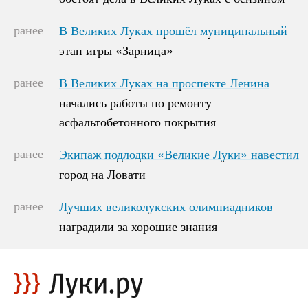
ранее
В Великих Луках прошёл муниципальный
В Великих Луках прошёл муниципальный
этап игры «Зарница»
этап игры «Зарница»
ранее
В Великих Луках на проспекте Ленина
В Великих Луках на проспекте Ленина
начались работы по ремонту
начались работы по ремонту
асфальтобетонного покрытия
асфальтобетонного покрытия
ранее
Экипаж подлодки «Великие Луки» навестил
Экипаж подлодки «Великие Луки» навестил
город на Ловати
город на Ловати
ранее
Лучших великолукских олимпиадников
Лучших великолукских олимпиадников
наградили за хорошие знания
наградили за хорошие знания