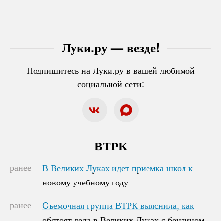
Луки.ру — везде!
Подпишитесь на Луки.ру в вашей любимой
социальной сети:
ВТРК
ранее
В Великих Луках идет приемка школ к
В Великих Луках идет приемка школ к
новому учебному году
новому учебному году
ранее
Cъемочная группа ВТРК выяснила, как
Cъемочная группа ВТРК выяснила, как
обстоят дела в Великих Луках с бензином
обстоят дела в Великих Луках с бензином