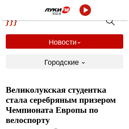
Новости
Городские
Городские
Великолукская студентка
Слово Дело
стала серебряным призером
Народные
Чемпионата Европы по
велоспорту
ВТРК