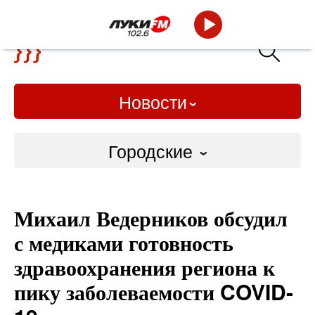
Новости
Городские
Городские
Михаил Ведерников обсудил
Слово Дело
с медиками готовность
Народные
здравоохранения региона к
пику заболеваемости COVID-
ВТРК