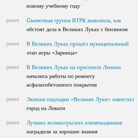
новому учебному году
новому учебному году
ранее
Cъемочная группа ВТРК выяснила, как
Cъемочная группа ВТРК выяснила, как
обстоят дела в Великих Луках с бензином
обстоят дела в Великих Луках с бензином
ранее
В Великих Луках прошёл муниципальный
В Великих Луках прошёл муниципальный
этап игры «Зарница»
этап игры «Зарница»
ранее
В Великих Луках на проспекте Ленина
В Великих Луках на проспекте Ленина
начались работы по ремонту
начались работы по ремонту
асфальтобетонного покрытия
асфальтобетонного покрытия
ранее
Экипаж подлодки «Великие Луки» навестил
Экипаж подлодки «Великие Луки» навестил
город на Ловати
город на Ловати
ранее
Лучших великолукских олимпиадников
Лучших великолукских олимпиадников
наградили за хорошие знания
наградили за хорошие знания