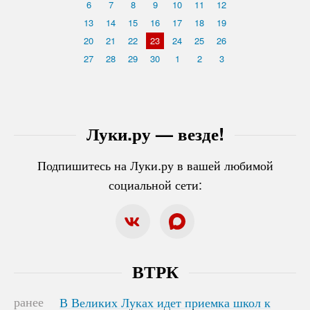
6
7
8
9
10
11
12
13
14
15
16
17
18
19
20
21
22
23
24
25
26
27
28
29
30
1
2
3
Луки.ру — везде!
Подпишитесь на Луки.ру в вашей любимой
социальной сети:
ВТРК
ранее
В Великих Луках идет приемка школ к
В Великих Луках идет приемка школ к