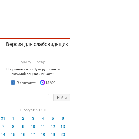
Версия для слабовидящих
Луки.ру — везде!
Подпишитесь на Луки.ру в вашей
любимой социальной сети:
ВКонтакте
MAX
◄
Август'2017
►
31
1
2
3
4
5
6
7
8
9
10
11
12
13
14
15
16
17
18
19
20