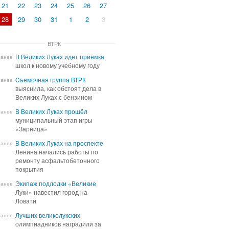
21
22
23
24
25
26
27
28
29
30
31
1
2
3
ВТРК
В Великих Луках идет приемка
В Великих Луках идет приемка
ранее
школ к новому учебному году
школ к новому учебному году
Cъемочная группа ВТРК
Cъемочная группа ВТРК
ранее
выяснила, как обстоят дела в
выяснила, как обстоят дела в
Великих Луках с бензином
Великих Луках с бензином
В Великих Луках прошёл
В Великих Луках прошёл
ранее
муниципальный этап игры
муниципальный этап игры
«Зарница»
«Зарница»
В Великих Луках на проспекте
В Великих Луках на проспекте
ранее
Ленина начались работы по
Ленина начались работы по
ремонту асфальтобетонного
ремонту асфальтобетонного
покрытия
покрытия
Экипаж подлодки «Великие
Экипаж подлодки «Великие
ранее
Луки» навестил город на
Луки» навестил город на
Ловати
Ловати
Лучших великолукских
Лучших великолукских
ранее
олимпиадников наградили за
олимпиадников наградили за