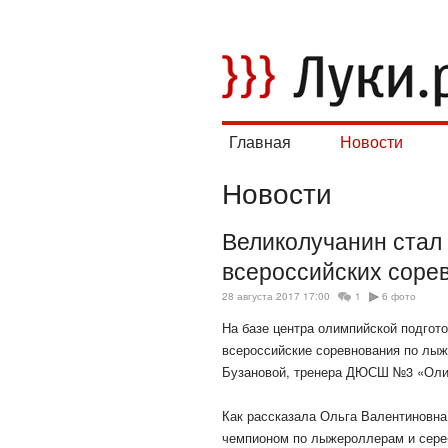
Главная
Новости
Новости
Великолучанин стал
всероссийских соре
28 августа 2017 17:00
1
6 фото
На базе центра олимпийской подгот
всероссийские соревнования по лыж
Бузановой, тренера ДЮСШ №3 «Оли
Как рассказала Ольга Валентиновна
чемпионом по лыжероллерам и сер