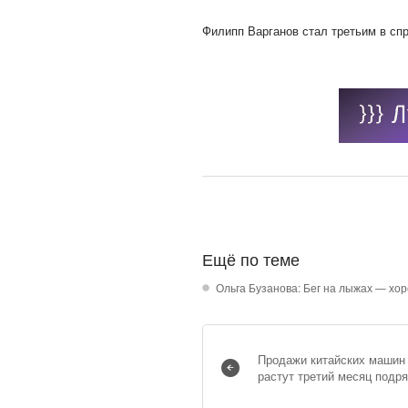
Филипп Варганов стал третьим в сп
Ещё по теме
Ольга Бузанова: Бег на лыжах — хо
Продажи китайских машин 
растут третий месяц подр