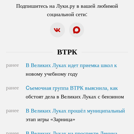
Подпишитесь на Луки.ру в вашей любимой
социальной сети:
ВТРК
ранее
В Великих Луках идет приемка школ к
В Великих Луках идет приемка школ к
новому учебному году
новому учебному году
ранее
Cъемочная группа ВТРК выяснила, как
Cъемочная группа ВТРК выяснила, как
обстоят дела в Великих Луках с бензином
обстоят дела в Великих Луках с бензином
ранее
В Великих Луках прошёл муниципальный
В Великих Луках прошёл муниципальный
этап игры «Зарница»
этап игры «Зарница»
ранее
В Великих Луках на проспекте Ленина
В Великих Луках на проспекте Ленина