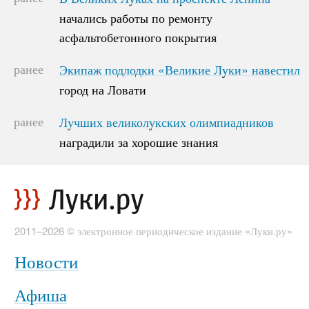
начались работы по ремонту
начались работы по ремонту
асфальтобетонного покрытия
асфальтобетонного покрытия
ранее
Экипаж подлодки «Великие Луки» навестил
Экипаж подлодки «Великие Луки» навестил
город на Ловати
город на Ловати
ранее
Лучших великолукских олимпиадников
Лучших великолукских олимпиадников
наградили за хорошие знания
наградили за хорошие знания
2011–2026 © электронное периодическое издание «Луки.ру»
Новости
Афиша