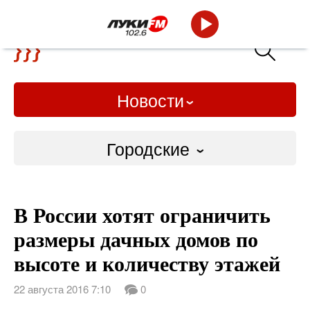
Новости
Городские
Городские
В России хотят ограничить
Слово Дело
размеры дачных домов по
Народные
высоте и количеству этажей
ВТРК
22 августа 2016 7:10
0