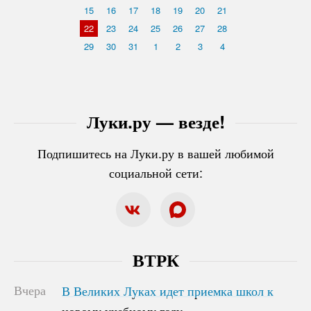
15
16
17
18
19
20
21
22
23
24
25
26
27
28
29
30
31
1
2
3
4
Луки.ру — везде!
Подпишитесь на Луки.ру в вашей любимой
социальной сети:
ВТРК
Вчера
В Великих Луках идет приемка школ к
В Великих Луках идет приемка школ к
новому учебному году
новому учебному году