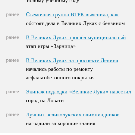
ранее
Cъемочная группа ВТРК выяснила, как
Cъемочная группа ВТРК выяснила, как
обстоят дела в Великих Луках с бензином
обстоят дела в Великих Луках с бензином
ранее
В Великих Луках прошёл муниципальный
В Великих Луках прошёл муниципальный
этап игры «Зарница»
этап игры «Зарница»
ранее
В Великих Луках на проспекте Ленина
В Великих Луках на проспекте Ленина
начались работы по ремонту
начались работы по ремонту
асфальтобетонного покрытия
асфальтобетонного покрытия
ранее
Экипаж подлодки «Великие Луки» навестил
Экипаж подлодки «Великие Луки» навестил
город на Ловати
город на Ловати
ранее
Лучших великолукских олимпиадников
Лучших великолукских олимпиадников
наградили за хорошие знания
наградили за хорошие знания