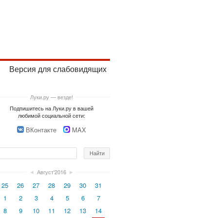
Версия для слабовидящих
Луки.ру — везде!
Подпишитесь на Луки.ру в вашей
любимой социальной сети:
ВКонтакте
MAX
◄
Август'2016
►
25
26
27
28
29
30
31
1
2
3
4
5
6
7
8
9
10
11
12
13
14