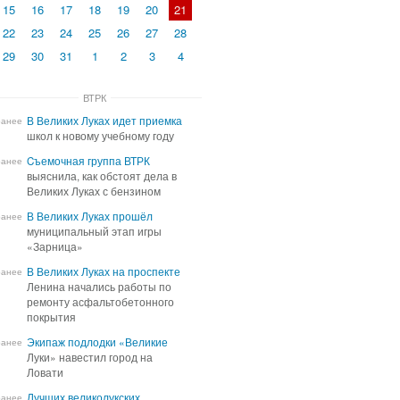
15
16
17
18
19
20
21
22
23
24
25
26
27
28
29
30
31
1
2
3
4
ВТРК
В Великих Луках идет приемка
В Великих Луках идет приемка
ранее
школ к новому учебному году
школ к новому учебному году
Cъемочная группа ВТРК
Cъемочная группа ВТРК
ранее
выяснила, как обстоят дела в
выяснила, как обстоят дела в
Великих Луках с бензином
Великих Луках с бензином
В Великих Луках прошёл
В Великих Луках прошёл
ранее
муниципальный этап игры
муниципальный этап игры
«Зарница»
«Зарница»
В Великих Луках на проспекте
В Великих Луках на проспекте
ранее
Ленина начались работы по
Ленина начались работы по
ремонту асфальтобетонного
ремонту асфальтобетонного
покрытия
покрытия
Экипаж подлодки «Великие
Экипаж подлодки «Великие
ранее
Луки» навестил город на
Луки» навестил город на
Ловати
Ловати
Лучших великолукских
Лучших великолукских
ранее