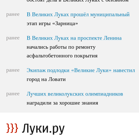
ранее
В Великих Луках прошёл муниципальный
В Великих Луках прошёл муниципальный
этап игры «Зарница»
этап игры «Зарница»
ранее
В Великих Луках на проспекте Ленина
В Великих Луках на проспекте Ленина
начались работы по ремонту
начались работы по ремонту
асфальтобетонного покрытия
асфальтобетонного покрытия
ранее
Экипаж подлодки «Великие Луки» навестил
Экипаж подлодки «Великие Луки» навестил
город на Ловати
город на Ловати
ранее
Лучших великолукских олимпиадников
Лучших великолукских олимпиадников
наградили за хорошие знания
наградили за хорошие знания