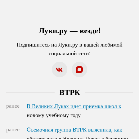
Луки.ру — везде!
Подпишитесь на Луки.ру в вашей любимой
социальной сети:
ВТРК
ранее
В Великих Луках идет приемка школ к
В Великих Луках идет приемка школ к
новому учебному году
новому учебному году
ранее
Cъемочная группа ВТРК выяснила, как
Cъемочная группа ВТРК выяснила, как
обстоят дела в Великих Луках с бензином
обстоят дела в Великих Луках с бензином