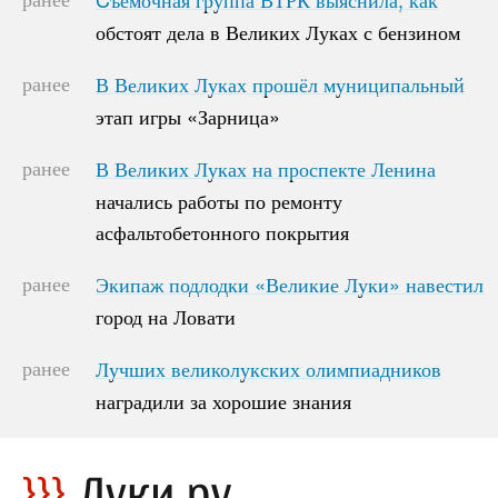
обстоят дела в Великих Луках с бензином
обстоят дела в Великих Луках с бензином
ранее
В Великих Луках прошёл муниципальный
В Великих Луках прошёл муниципальный
этап игры «Зарница»
этап игры «Зарница»
ранее
В Великих Луках на проспекте Ленина
В Великих Луках на проспекте Ленина
начались работы по ремонту
начались работы по ремонту
асфальтобетонного покрытия
асфальтобетонного покрытия
ранее
Экипаж подлодки «Великие Луки» навестил
Экипаж подлодки «Великие Луки» навестил
город на Ловати
город на Ловати
ранее
Лучших великолукских олимпиадников
Лучших великолукских олимпиадников
наградили за хорошие знания
наградили за хорошие знания