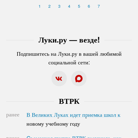
1
2
3
4
5
6
7
Луки.ру — везде!
Подпишитесь на Луки.ру в вашей любимой
социальной сети:
ВТРК
ранее
В Великих Луках идет приемка школ к
В Великих Луках идет приемка школ к
новому учебному году
новому учебному году
ранее
Cъемочная группа ВТРК выяснила, как
Cъемочная группа ВТРК выяснила, как