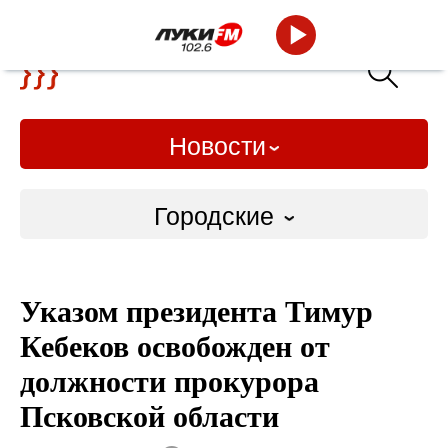
Новости
Городские
Городские
Указом президента Тимур
Слово Дело
Кебеков освобожден от
Народные
должности прокурора
Псковской области
ВТРК