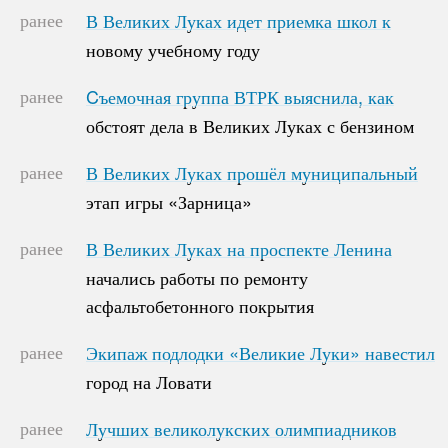
ранее
В Великих Луках идет приемка школ к
В Великих Луках идет приемка школ к
новому учебному году
новому учебному году
ранее
Cъемочная группа ВТРК выяснила, как
Cъемочная группа ВТРК выяснила, как
обстоят дела в Великих Луках с бензином
обстоят дела в Великих Луках с бензином
ранее
В Великих Луках прошёл муниципальный
В Великих Луках прошёл муниципальный
этап игры «Зарница»
этап игры «Зарница»
ранее
В Великих Луках на проспекте Ленина
В Великих Луках на проспекте Ленина
начались работы по ремонту
начались работы по ремонту
асфальтобетонного покрытия
асфальтобетонного покрытия
ранее
Экипаж подлодки «Великие Луки» навестил
Экипаж подлодки «Великие Луки» навестил
город на Ловати
город на Ловати
ранее
Лучших великолукских олимпиадников
Лучших великолукских олимпиадников