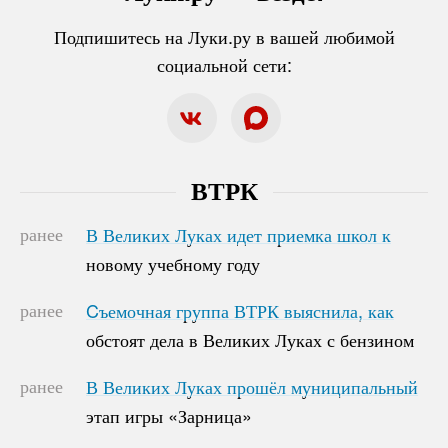
Подпишитесь на Луки.ру в вашей любимой
социальной сети:
ВТРК
ранее
В Великих Луках идет приемка школ к
В Великих Луках идет приемка школ к
новому учебному году
новому учебному году
ранее
Cъемочная группа ВТРК выяснила, как
Cъемочная группа ВТРК выяснила, как
обстоят дела в Великих Луках с бензином
обстоят дела в Великих Луках с бензином
ранее
В Великих Луках прошёл муниципальный
В Великих Луках прошёл муниципальный
этап игры «Зарница»
этап игры «Зарница»