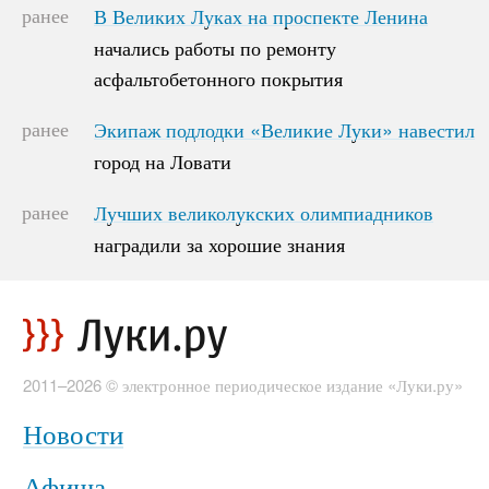
ранее
В Великих Луках на проспекте Ленина
В Великих Луках на проспекте Ленина
начались работы по ремонту
начались работы по ремонту
асфальтобетонного покрытия
асфальтобетонного покрытия
ранее
Экипаж подлодки «Великие Луки» навестил
Экипаж подлодки «Великие Луки» навестил
город на Ловати
город на Ловати
ранее
Лучших великолукских олимпиадников
Лучших великолукских олимпиадников
наградили за хорошие знания
наградили за хорошие знания
2011–2026 © электронное периодическое издание «Луки.ру»
Новости
Афиша