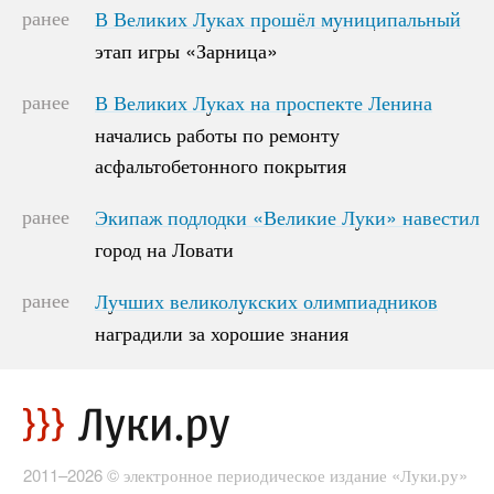
ранее
В Великих Луках прошёл муниципальный
В Великих Луках прошёл муниципальный
этап игры «Зарница»
этап игры «Зарница»
ранее
В Великих Луках на проспекте Ленина
В Великих Луках на проспекте Ленина
начались работы по ремонту
начались работы по ремонту
асфальтобетонного покрытия
асфальтобетонного покрытия
ранее
Экипаж подлодки «Великие Луки» навестил
Экипаж подлодки «Великие Луки» навестил
город на Ловати
город на Ловати
ранее
Лучших великолукских олимпиадников
Лучших великолукских олимпиадников
наградили за хорошие знания
наградили за хорошие знания
2011–2026 © электронное периодическое издание «Луки.ру»