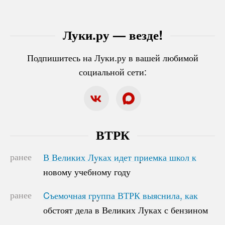
Луки.ру — везде!
Подпишитесь на Луки.ру в вашей любимой
социальной сети:
ВТРК
ранее
В Великих Луках идет приемка школ к
В Великих Луках идет приемка школ к
новому учебному году
новому учебному году
ранее
Cъемочная группа ВТРК выяснила, как
Cъемочная группа ВТРК выяснила, как
обстоят дела в Великих Луках с бензином
обстоят дела в Великих Луках с бензином