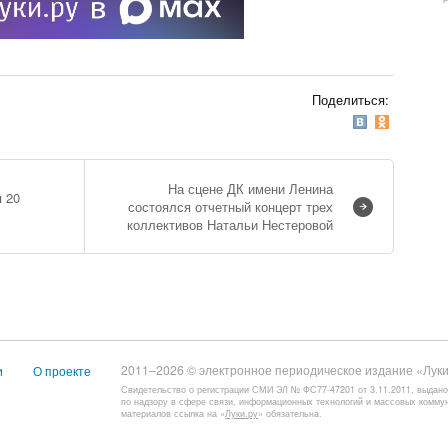
Поделиться:
На сцене ДК имени Ленина
 20
состоялся отчетный концерт трех
коллективов Натальи Нестеровой
2011–2026 © электронное периодическое издание «Луки
и
О проекте
Свидетельство о регистрации СМИ ЭЛ № ФС77-47201 от 3.11.2011, выдан
по надзору в сфере связи, информационных технологий и массовых комму
материалов ссылка на «
Луки.ру
» обязательна.