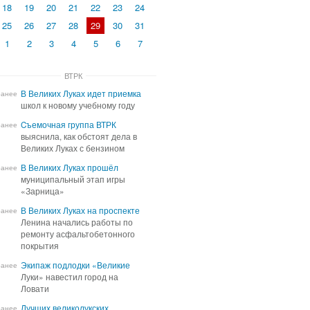
18
19
20
21
22
23
24
25
26
27
28
29
30
31
1
2
3
4
5
6
7
ВТРК
В Великих Луках идет приемка
В Великих Луках идет приемка
ранее
школ к новому учебному году
школ к новому учебному году
Cъемочная группа ВТРК
Cъемочная группа ВТРК
ранее
выяснила, как обстоят дела в
выяснила, как обстоят дела в
Великих Луках с бензином
Великих Луках с бензином
В Великих Луках прошёл
В Великих Луках прошёл
ранее
муниципальный этап игры
муниципальный этап игры
«Зарница»
«Зарница»
В Великих Луках на проспекте
В Великих Луках на проспекте
ранее
Ленина начались работы по
Ленина начались работы по
ремонту асфальтобетонного
ремонту асфальтобетонного
покрытия
покрытия
Экипаж подлодки «Великие
Экипаж подлодки «Великие
ранее
Луки» навестил город на
Луки» навестил город на
Ловати
Ловати
Лучших великолукских
Лучших великолукских
ранее