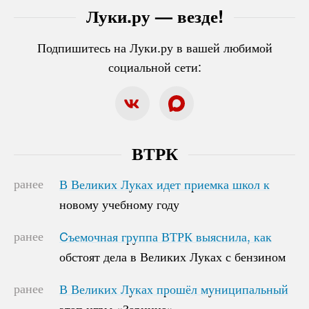
Луки.ру — везде!
Подпишитесь на Луки.ру в вашей любимой
социальной сети:
ВТРК
ранее
В Великих Луках идет приемка школ к
В Великих Луках идет приемка школ к
новому учебному году
новому учебному году
ранее
Cъемочная группа ВТРК выяснила, как
Cъемочная группа ВТРК выяснила, как
обстоят дела в Великих Луках с бензином
обстоят дела в Великих Луках с бензином
ранее
В Великих Луках прошёл муниципальный
В Великих Луках прошёл муниципальный
этап игры «Зарница»
этап игры «Зарница»