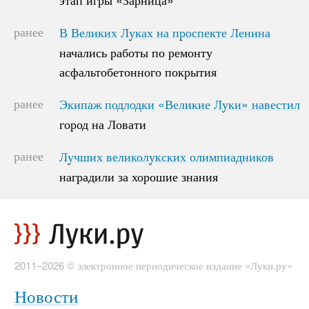
ранее
В Великих Луках на проспекте Ленина
В Великих Луках на проспекте Ленина
начались работы по ремонту
начались работы по ремонту
асфальтобетонного покрытия
асфальтобетонного покрытия
ранее
Экипаж подлодки «Великие Луки» навестил
Экипаж подлодки «Великие Луки» навестил
город на Ловати
город на Ловати
ранее
Лучших великолукских олимпиадников
Лучших великолукских олимпиадников
наградили за хорошие знания
наградили за хорошие знания
2011–2026 © электронное периодическое издание «Луки.ру»
Новости