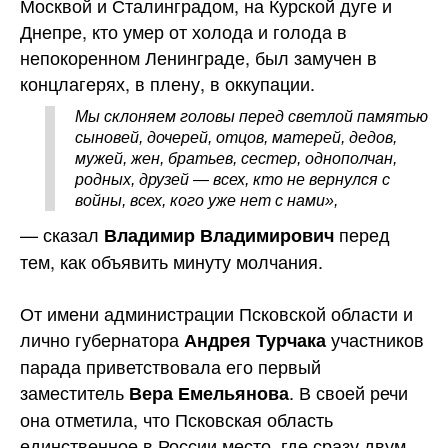
Москвой и Сталинградом, на Курской дуге и
Днепре, кто умер от холода и голода в
непокоренном Ленинграде, был замучен в
концлагерях, в плену, в оккупации.
Мы склоняем головы перед светлой памятью
сыновей, дочерей, отцов, матерей, дедов,
мужей, жен, братьев, сестер, однополчан,
родных, друзей — всех, кто не вернулся с
войны, всех, кого уже нет с нами»,
— сказал
перед
Владимир Владимирович
тем, как объявить минуту молчания.
От имени администрации Псковской области и
лично губернатора
участников
Андрея Турчака
парада приветствовала его первый
заместитель
. В своей речи
Вера Емельянова
она отметила, что Псковская область
единственное в России место, где сразу двум