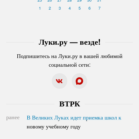
1
2
3
4
5
6
7
Луки.ру — везде!
Подпишитесь на Луки.ру в вашей любимой
социальной сети:
ВТРК
ранее
В Великих Луках идет приемка школ к
В Великих Луках идет приемка школ к
новому учебному году
новому учебному году