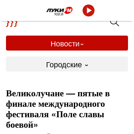
Новости
Городские
Городские
Великолучане — пятые в
Слово Дело
финале международного
Народные
фестиваля «Поле славы
боевой»
ВТРК