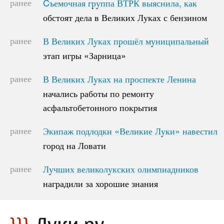
ранее
Cъемочная группа ВТРК выяснила, как
Cъемочная группа ВТРК выяснила, как
обстоят дела в Великих Луках с бензином
обстоят дела в Великих Луках с бензином
ранее
В Великих Луках прошёл муниципальный
В Великих Луках прошёл муниципальный
этап игры «Зарница»
этап игры «Зарница»
ранее
В Великих Луках на проспекте Ленина
В Великих Луках на проспекте Ленина
начались работы по ремонту
начались работы по ремонту
асфальтобетонного покрытия
асфальтобетонного покрытия
ранее
Экипаж подлодки «Великие Луки» навестил
Экипаж подлодки «Великие Луки» навестил
город на Ловати
город на Ловати
ранее
Лучших великолукских олимпиадников
Лучших великолукских олимпиадников
наградили за хорошие знания
наградили за хорошие знания