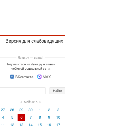
Версия для слабовидящих
Луки.ру — везде!
Подпишитесь на Луки.ру в вашей
любимой социальной сети:
ВКонтакте
MAX
◄
Май'2015
►
27
28
29
30
1
2
3
4
5
6
7
8
9
10
11
12
13
14
15
16
17