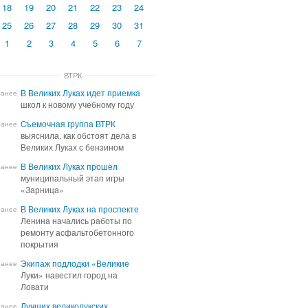
18
19
20
21
22
23
24
25
26
27
28
29
30
31
1
2
3
4
5
6
7
ВТРК
В Великих Луках идет приемка
В Великих Луках идет приемка
ранее
школ к новому учебному году
школ к новому учебному году
Cъемочная группа ВТРК
Cъемочная группа ВТРК
ранее
выяснила, как обстоят дела в
выяснила, как обстоят дела в
Великих Луках с бензином
Великих Луках с бензином
В Великих Луках прошёл
В Великих Луках прошёл
ранее
муниципальный этап игры
муниципальный этап игры
«Зарница»
«Зарница»
В Великих Луках на проспекте
В Великих Луках на проспекте
ранее
Ленина начались работы по
Ленина начались работы по
ремонту асфальтобетонного
ремонту асфальтобетонного
покрытия
покрытия
Экипаж подлодки «Великие
Экипаж подлодки «Великие
ранее
Луки» навестил город на
Луки» навестил город на
Ловати
Ловати
Лучших великолукских
Лучших великолукских
ранее