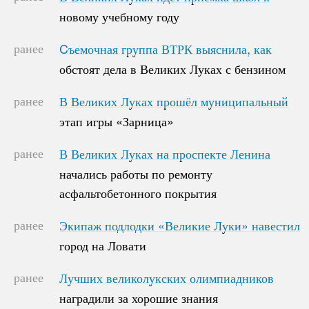
новому учебному году
новому учебному году
ранее
Cъемочная группа ВТРК выяснила, как
Cъемочная группа ВТРК выяснила, как
обстоят дела в Великих Луках с бензином
обстоят дела в Великих Луках с бензином
ранее
В Великих Луках прошёл муниципальный
В Великих Луках прошёл муниципальный
этап игры «Зарница»
этап игры «Зарница»
ранее
В Великих Луках на проспекте Ленина
В Великих Луках на проспекте Ленина
начались работы по ремонту
начались работы по ремонту
асфальтобетонного покрытия
асфальтобетонного покрытия
ранее
Экипаж подлодки «Великие Луки» навестил
Экипаж подлодки «Великие Луки» навестил
город на Ловати
город на Ловати
ранее
Лучших великолукских олимпиадников
Лучших великолукских олимпиадников
наградили за хорошие знания
наградили за хорошие знания