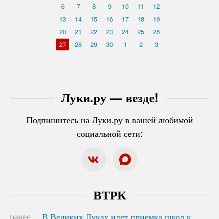
6
7
8
9
10
11
12
13
14
15
16
17
18
19
20
21
22
23
24
25
26
27
28
29
30
1
2
3
Луки.ру — везде!
Подпишитесь на Луки.ру в вашей любимой
социальной сети:
ВТРК
ранее
В Великих Луках идет приемка школ к
В Великих Луках идет приемка школ к