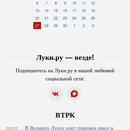
6
7
8
9
10
11
12
13
14
15
16
17
18
19
20
21
22
23
24
25
26
27
28
29
30
1
2
3
Луки.ру — везде!
Подпишитесь на Луки.ру в вашей любимой
социальной сети:
ВТРК
ранее
В Великих Луках идет приемка школ к
В Великих Луках идет приемка школ к