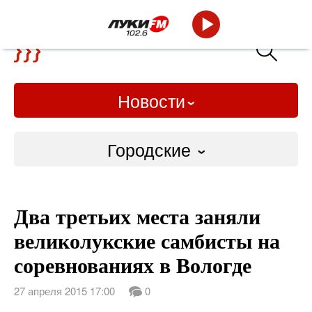
Новости
Городские
Городские
Два третьих места заняли
Слово Дело
великолукские самбисты на
Народные
соревнованиях в Вологде
ВТРК
27 апреля 2015 17:00
0