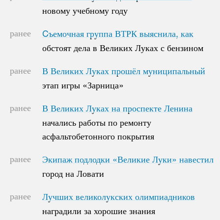
новому учебному году
новому учебному году
ранее
Cъемочная группа ВТРК выяснила, как
Cъемочная группа ВТРК выяснила, как
обстоят дела в Великих Луках с бензином
обстоят дела в Великих Луках с бензином
ранее
В Великих Луках прошёл муниципальный
В Великих Луках прошёл муниципальный
этап игры «Зарница»
этап игры «Зарница»
ранее
В Великих Луках на проспекте Ленина
В Великих Луках на проспекте Ленина
начались работы по ремонту
начались работы по ремонту
асфальтобетонного покрытия
асфальтобетонного покрытия
ранее
Экипаж подлодки «Великие Луки» навестил
Экипаж подлодки «Великие Луки» навестил
город на Ловати
город на Ловати
ранее
Лучших великолукских олимпиадников
Лучших великолукских олимпиадников
наградили за хорошие знания
наградили за хорошие знания