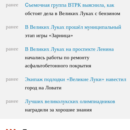
ранее
Cъемочная группа ВТРК выяснила, как
Cъемочная группа ВТРК выяснила, как
обстоят дела в Великих Луках с бензином
обстоят дела в Великих Луках с бензином
ранее
В Великих Луках прошёл муниципальный
В Великих Луках прошёл муниципальный
этап игры «Зарница»
этап игры «Зарница»
ранее
В Великих Луках на проспекте Ленина
В Великих Луках на проспекте Ленина
начались работы по ремонту
начались работы по ремонту
асфальтобетонного покрытия
асфальтобетонного покрытия
ранее
Экипаж подлодки «Великие Луки» навестил
Экипаж подлодки «Великие Луки» навестил
город на Ловати
город на Ловати
ранее
Лучших великолукских олимпиадников
Лучших великолукских олимпиадников
наградили за хорошие знания
наградили за хорошие знания