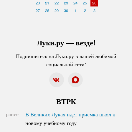
20
21
22
23
24
25
26
27
28
29
30
1
2
3
Луки.ру — везде!
Подпишитесь на Луки.ру в вашей любимой
социальной сети:
ВТРК
ранее
В Великих Луках идет приемка школ к
В Великих Луках идет приемка школ к
новому учебному году
новому учебному году