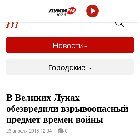
Новости
Городские
Городские
В Великих Луках
Слово Дело
обезвредили взрывоопасный
Народные
предмет времен войны
ВТРК
26 апреля 2015 12:34
0